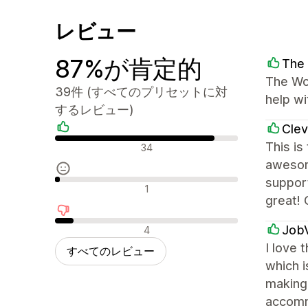
レビュー
87%が肯定的
The 
The Wor
39件 (すべてのプリセットに対
help wi
するレビュー)
Clev
肯定的なレビュー
This is
34
awesom
support
中間的なレビュー
1
great! 
否定的なレビュー
Job
4
I love 
すべてのレビュー
which i
making 
accomm