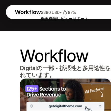
Workflow
$380 USD
•
87%
概要
機能
レビュー
サポート
Workflow
Digital
の一部
•
拡張性と多用途性を
れています。