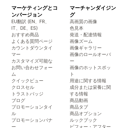
マーケティングとコ
マーチャンダイジン
ンバージョン
グ
EU翻訳 (EN、FR、
高画質の画像
IT、DE、ES)
色見本
おすすめ商品
発送・配達情報
よくある質問ページ
画像ズーム
カウントダウンタイ
画像ギャラリー
マー
画像のロールオーバ
カスタマイズ可能な
ー
お問い合わせフォー
画像のホットスポッ
ム
ト
クイックビュー
用途に関する情報
クロスセル
成分または栄養に関
トラストバッジ
する情報
ブログ
商品動画
プロモーションタイ
商品タブ
ル
商品オプション
プロモーションバナ
ルックブック
ー
ビフォー・アフター