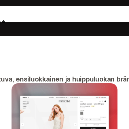
uki
tuva, ensiluokkainen ja huippuluokan brä