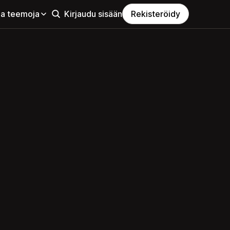
aa teemoja
Kirjaudu sisään
Rekisteröidy