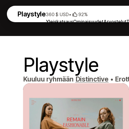
Playstyle
360 $ USD
•
92%
Yleiskatsaus
Ominaisuudet
Arvostelut
T
Playstyle
Kuuluu ryhmään
Distinctive
•
Erot