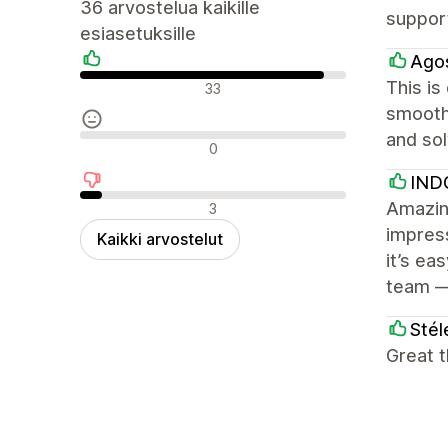
36 arvostelua kaikille
support
esiasetuksille
Ago
Positiiviset arvostelut
This is
33
smooth.
and sol
Neutraalit arvostelut
0
IND
Negatiiviset arvostelut
Amazing
3
impress
Kaikki arvostelut
it’s ea
team —
Stél
Great t