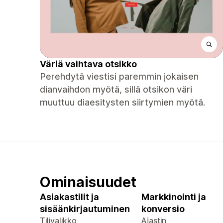
Väriä vaihtava otsikko
Perehdytä viestisi paremmin jokaisen
dianvaihdon myötä, sillä otsikon väri
muuttuu diaesitysten siirtymien myötä.
Ominaisuudet
Asiakastilit ja
Markkinointi ja
sisäänkirjautuminen
konversio
Tilivalikko
Ajastin