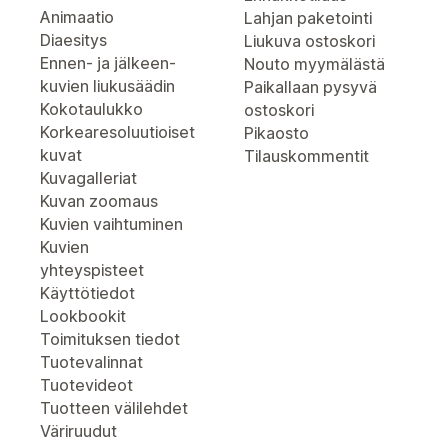
Animaatio
Lahjan paketointi
Diaesitys
Liukuva ostoskori
Ennen- ja jälkeen-
Nouto myymälästä
kuvien liukusäädin
Paikallaan pysyvä
Kokotaulukko
ostoskori
Korkearesoluutioiset
Pikaosto
kuvat
Tilauskommentit
Kuvagalleriat
Kuvan zoomaus
Kuvien vaihtuminen
Kuvien
yhteyspisteet
Käyttötiedot
Lookbookit
Toimituksen tiedot
Tuotevalinnat
Tuotevideot
Tuotteen välilehdet
Väriruudut