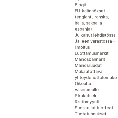
Blogit
EU-käännökset
(englanti, ranska,
italia, saksa ja
espanja)
Julkaisut lehdistössä
Jälleen varastossa -
ilmoitus
Luottamusmerkit
Mainosbannerit
Mainosruudut
Mukautettava
yhteydenottolomake
Oikealta
vasemmalle
Pikakatselu
Ristiinmyynti
Suositellut tuotteet
Tuotetunnukset