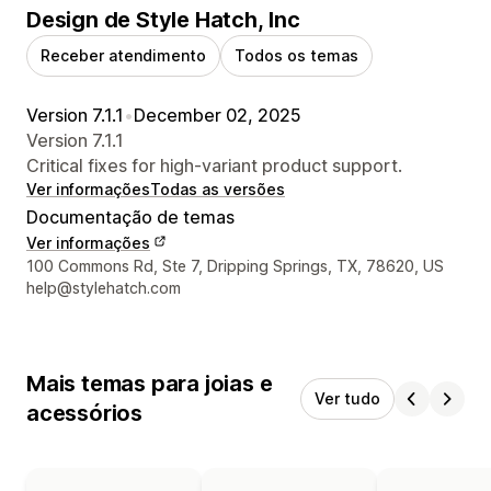
Design de Style Hatch, Inc
Receber atendimento
Todos os temas
Version 7.1.1
•
December 02, 2025
Version 7.1.1
Critical fixes for high-variant product support.
Ver informações
Todas as versões
Documentação de temas
Ver informações
Informações de contato do designer
100 Commons Rd, Ste 7, Dripping Springs, TX, 78620, US
help@stylehatch.com
Mais temas para joias e
Ver tudo
acessórios