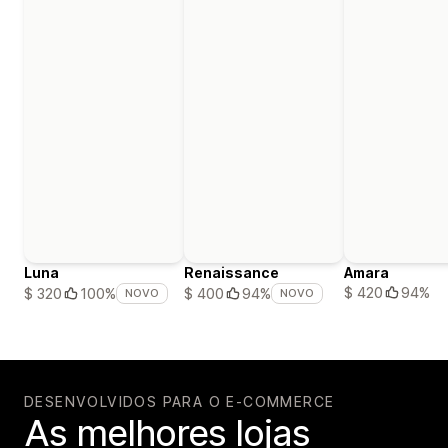
Luna
Renaissance
Amara
$ 420
94%
$ 320
100%
$ 400
94%
NOVO
NOVO
DESENVOLVIDOS PARA O E-COMMERCE
As melhores lojas