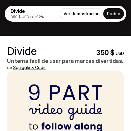
Divide
Ver demostración
Probar
350 $ USD
•
92%
Divide
350 $
USD
Un tema fácil de usar para marcas divertidas.
de
Squiggle & Code