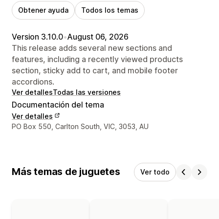
Obtener ayuda
Todos los temas
Version 3.10.0
•
August 06, 2026
This release adds several new sections and
features, including a recently viewed products
section, sticky add to cart, and mobile footer
accordions.
Ver detalles
Todas las versiones
Documentación del tema
Ver detalles
Detalles de contacto del diseñador
PO Box 550, Carlton South, VIC, 3053, AU
Más temas de juguetes
Ver todo