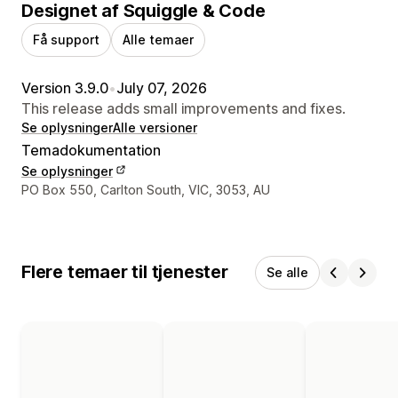
Designet af Squiggle & Code
Få support
Alle temaer
Version 3.9.0
•
July 07, 2026
This release adds small improvements and fixes.
Se oplysninger
Alle versioner
Temadokumentation
Se oplysninger
Se kontaktoplysninger
PO Box 550, Carlton South, VIC, 3053, AU
Flere temaer til tjenester
Se alle