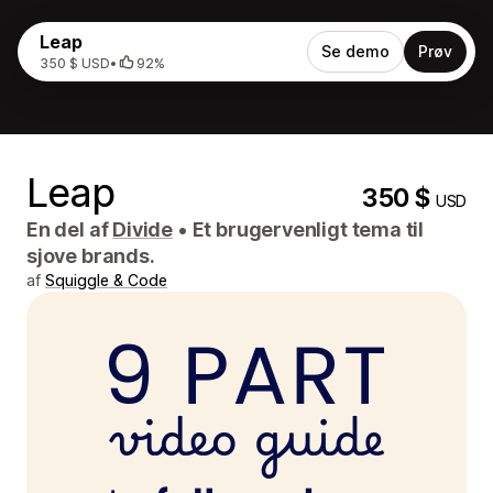
Leap
Se demo
Prøv
350 $ USD
•
92%
Leap
350 $
USD
En del af
Divide
•
Et brugervenligt tema til
sjove brands.
af
Squiggle & Code