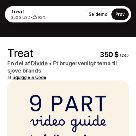
Treat
Se demo
Prøv
350 $ USD
•
92%
Treat
350 $
USD
En del af
Divide
•
Et brugervenligt tema til
sjove brands.
af
Squiggle & Code