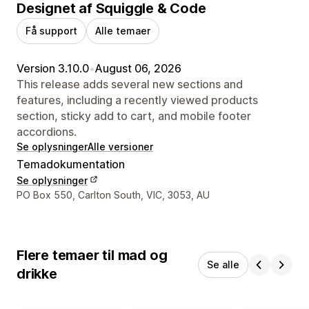
Designet af Squiggle & Code
Få support
Alle temaer
Version 3.10.0
•
August 06, 2026
This release adds several new sections and
features, including a recently viewed products
section, sticky add to cart, and mobile footer
accordions.
Se oplysninger
Alle versioner
Temadokumentation
Se oplysninger
Se kontaktoplysninger
PO Box 550, Carlton South, VIC, 3053, AU
Flere temaer til mad og
Se alle
drikke