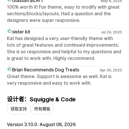
Glassafras.Art
May 8, 2026
100% worth it! Fun theme, easy to modify with great
sections/blocks/layouts. Had a question and the
designers were super responsive.
sister kit
Jul 24, 2025
Kat has designed a very user-friendly theme with
lots of great features and continued improvements.
She is so responsive and helpful to my questions and
is great to work with. Highly recommend.
Brian Recommends Dog Treats
Apr 30, 2025
Great theme. Support is awesome as well. Kat is
very responsive and easy to work with.
设计者：Squiggle & Code
获取支持
所有模板
Version 3.10.0
•
August 06, 2026