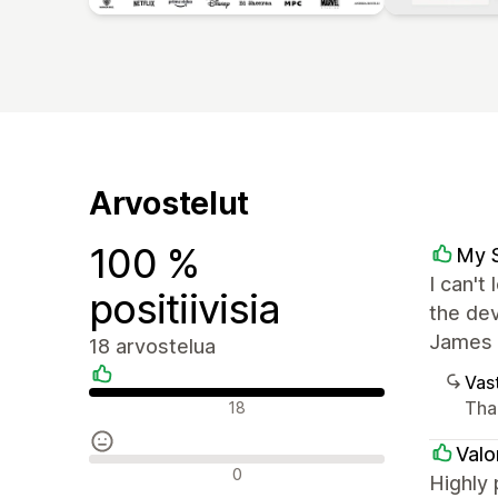
Arvostelut
100 %
My 
I can't
positiivisia
the dev
James 
18 arvostelua
Vast
Positiiviset arvostelut
Tha
18
Valo
Neutraalit arvostelut
0
Highly