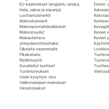
EU-käännökset (englanti, ranska,
Ennen- j
italia, saksa ja espanja)
liukusää
Luottamusmerkit
Kokotau
Mainosbannerit
Korkeare
Mainosponnahdusikkunat
Kuvagall
Mainosruudut
Kuvien 
Mukautettava
Kuvien 
yhteydenottolomake
Käyttöt
Oikealta vasemmalle
Lookboo
Pikakatselu
Tuoteva
Ristiinmyynti
Tuotevi
Suositellut tuotteet
Tuottee
Tuotetunnukset
Väriruud
Usein kysyttyä -sivu
Valikonsisäiset mainokset
Varastolaskuri