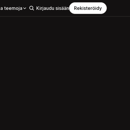
aa teemoja
Kirjaudu sisään
Rekisteröidy