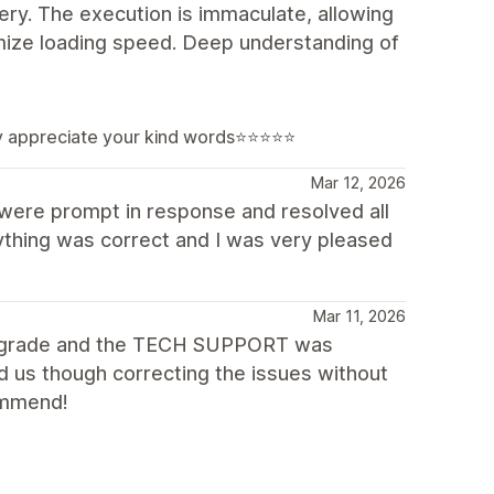
lery. The execution is immaculate, allowing
imize loading speed. Deep understanding of
lly appreciate your kind words⭐⭐⭐⭐⭐
Mar 12, 2026
were prompt in response and resolved all
thing was correct and I was very pleased
Mar 11, 2026
 upgrade and the TECH SUPPORT was
 us though correcting the issues without
commend!