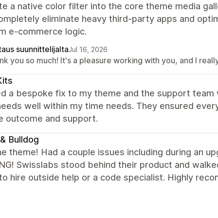
te a native color filter into the core theme media gal
ompletely eliminate heavy third-party apps and opt
m e-commerce logic.
aus suunnittelijalta
Jul 16, 2026
nk you so much! It's a pleasure working with you, and I rea
its
ed a bespoke fix to my theme and the support team 
needs well within my time needs. They ensured every
he outcome and support.
& Bulldog
he theme! Had a couple issues including during an
G! Swisslabs stood behind their product and walked
to hire outside help or a code specialist. Highly re