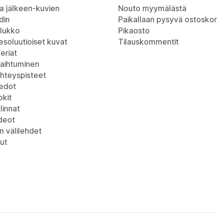
a jälkeen-kuvien
Nouto myymälästä
din
Paikallaan pysyvä ostoskor
lukko
Pikaosto
soluutioiset kuvat
Tilauskommentit
eriat
vaihtuminen
yhteyspisteet
iedot
kit
linnat
deot
n välilehdet
ut