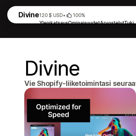
Divine
120 $ USD
•
100%
Yleiskatsaus
Ominaisuudet
Arvostelut
Tuki
Divine
Vie Shopify-liiketoimintasi seuraav