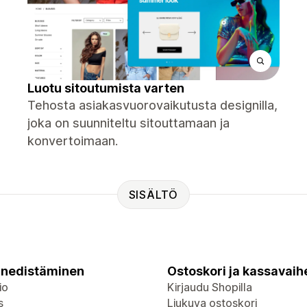
Luotu sitoutumista varten
Tehosta asiakasvuorovaikutusta designilla,
joka on suunniteltu sitouttamaan ja
konvertoimaan.
SISÄLTÖ
nedistäminen
Ostoskori ja kassavaih
io
Kirjaudu Shopilla
s
Liukuva ostoskori