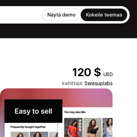
Näytä demo
Kokeile teemaa
120 $
USD
kehittäjä:
Swissuplabs