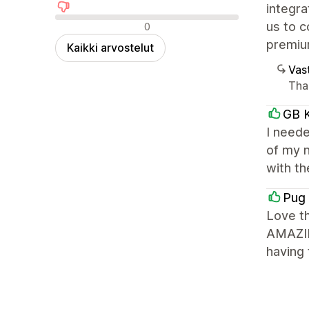
integra
Negatiiviset arvostelut
us to c
0
premiu
Kaikki arvostelut
Vast
Tha
GB K
I need
of my 
with t
Pug 
Love t
AMAZIN
having 