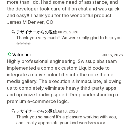
more than I do. I had some need of assistance, and
the developer took care of it on chat and was quick
and easy!! Thank you for the wonderful product.
James M Denver, CO
デザイナーからの返信
Jul 22, 2026
Thank you very much!!! We were really glad to help you
⭐⭐⭐⭐⭐
Valoriani
Jul 16, 2026
Highly professional engineering. Swissuplabs team
implemented a complex custom Liquid code to
integrate a native color filter into the core theme
media gallery. The execution is immaculate, allowing
us to completely eliminate heavy third-party apps
and optimize loading speed. Deep understanding of
premium e-commerce logic.
デザイナーからの返信
Jul 16, 2026
Thank you so much! It's a pleasure working with you,
and I really appreciate your kind words⭐⭐⭐⭐⭐