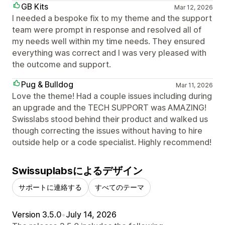
GB Kits
Mar 12, 2026
I needed a bespoke fix to my theme and the support
team were prompt in response and resolved all of
my needs well within my time needs. They ensured
everything was correct and I was very pleased with
the outcome and support.
Pug & Bulldog
Mar 11, 2026
Love the theme! Had a couple issues including during
an upgrade and the TECH SUPPORT was AMAZING!
Swisslabs stood behind their product and walked us
though correcting the issues without having to hire
outside help or a code specialist. Highly recommend!
Swissuplabsによるデザイン
サポートに連絡する
すべてのテーマ
Version 3.5.0
•
July 14, 2026