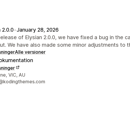
 2.0.0
•
January 28, 2026
 release of Elysian 2.0.0, we have fixed a bug in the c
ut. We have also made some minor adjustments to th
sninger
Alle versioner
okumentation
sninger
ktoplysninger
ne, VIC, AU
@kodingthemes.com