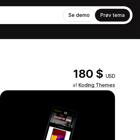
Se demo
Prøv tema
180 $
USD
af
Koding Themes