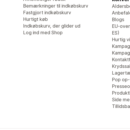
Bemærkninger til indkøbskurv
Aldersb
Fastgjort indkøbskurv
Anbefal
Hurtigt køb
Blogs
Indkøbskurv, der glider ud
EU-overs
Log ind med Shop
ES)
Hurtig v
Kampag
Kampagn
Kontaktf
Krydssa
Lagertæ
Pop op-
Presseo
Produk
Side me
Tillidsb