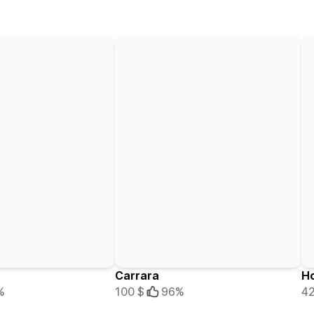
Carrara
H
%
100 $
96%
42