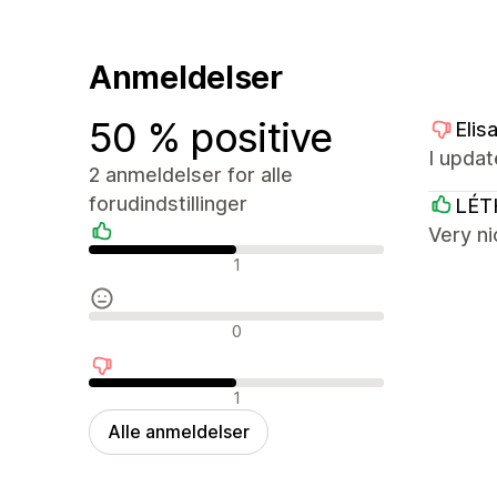
Anmeldelser
50 % positive
Elis
I updat
2 anmeldelser for alle
forudindstillinger
LÉT
Very ni
Positive anmeldelser
1
Neutrale anmeldelser
0
Negative anmeldelser
1
Alle anmeldelser