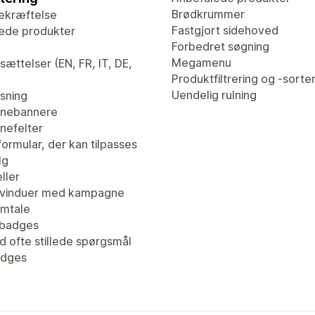
Brødkrummer
ekræftelse
Fastgjort sidehoved
ede produkter
Forbedret søgning
Megamenu
ættelser (EN, FR, IT, DE,
Produktfiltrering og -sorte
Uendelig rulning
isning
nebannere
efelter
ormular, der kan tilpasses
lg
ller
vinduer med kampagne
mtale
tbadges
d ofte stillede spørgsmål
adges