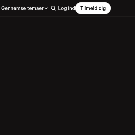
Gennemse temaer
Log ind
Tilmeld dig