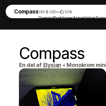
Compass
180 $ USD
•
50%
Oversigt
Funktioner
Anmeldelser
Supp
Compass
En del af
Elysian
•
Monokrom minima