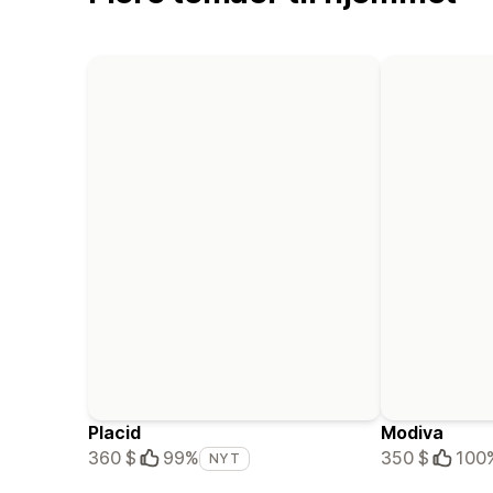
Placid
Modiva
360 $
99%
350 $
100
NYT