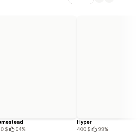
omestead
Hyper
0 $
94%
400 $
99%