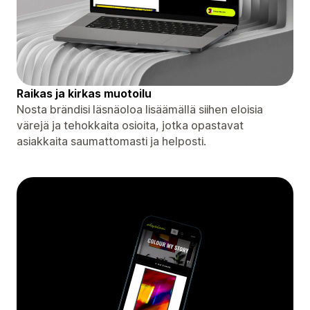
Raikas ja kirkas muotoilu
Nosta brändisi läsnäoloa lisäämällä siihen eloisia
värejä ja tehokkaita osioita, jotka opastavat
asiakkaita saumattomasti ja helposti.