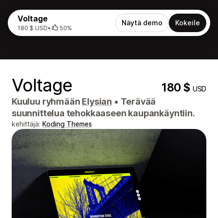
Voltage
Näytä demo
Kokeile
180 $ USD
•
50%
Voltage
180 $
USD
Kuuluu ryhmään
Elysian
•
Terävää
suunnittelua tehokkaaseen kaupankäyntiin.
kehittäjä:
Koding Themes