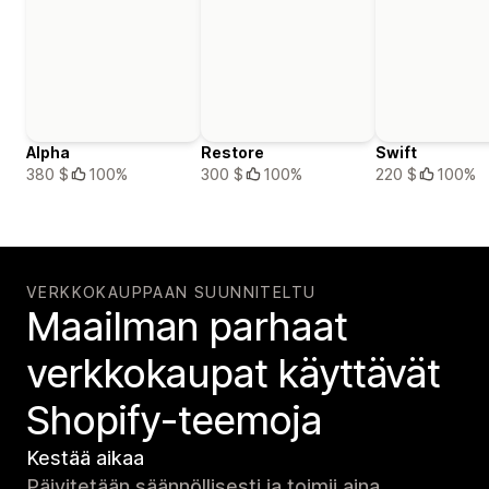
Alpha
Restore
Swift
380 $
100%
300 $
100%
220 $
100%
VERKKOKAUPPAAN SUUNNITELTU
Maailman parhaat
verkko­kaupat käyttävät
Shopify-teemoja
Kestää aikaa
Päivitetään säännöllisesti ja toimii aina