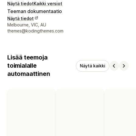
Näytä tiedot
Kaikki versiot
Teeman dokumentaatio
Näytä tiedot
Suunnittelijan yhteystiedot
Melbourne, VIC, AU
themes@kodingthemes.com
Lisää teemoja
toimialalle
Näytä kaikki
automaattinen