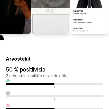
Arvostelut
50 % positiivisia
2 arvostelua kaikille esiasetuksille
Positiiviset arvostelut
1
Neutraalit arvostelut
0