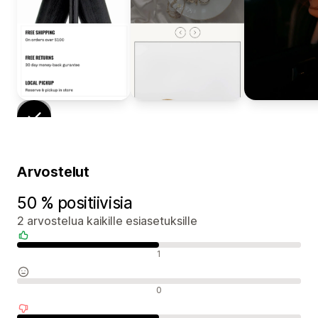
Arvostelut
50 % positiivisia
2 arvostelua kaikille esiasetuksille
Positiiviset arvostelut
1
Neutraalit arvostelut
0