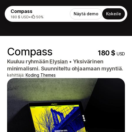
Compass
Näytä demo
Kokeile
180 $ USD
•
50%
Compass
180 $
USD
Kuuluu ryhmään
Elysian
•
Yksivärinen
minimalismi. Suunniteltu ohjaamaan myyntiä.
kehittäjä:
Koding Themes