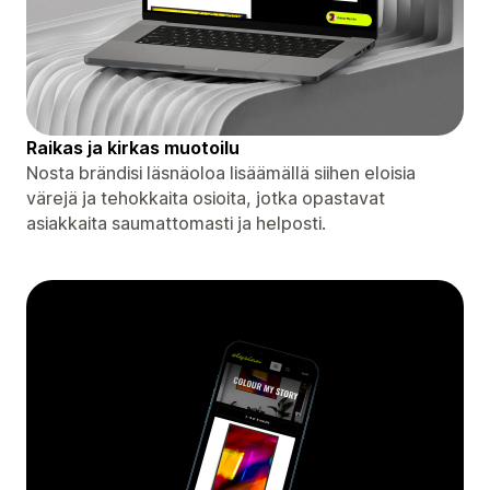
Raikas ja kirkas muotoilu
Nosta brändisi läsnäoloa lisäämällä siihen eloisia
värejä ja tehokkaita osioita, jotka opastavat
asiakkaita saumattomasti ja helposti.