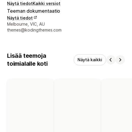
Näytä tiedot
Kaikki versiot
Teeman dokumentaatio
Näytä tiedot
Suunnittelijan yhteystiedot
Melbourne, VIC, AU
themes@kodingthemes.com
Lisää teemoja
Näytä kaikki
toimialalle koti