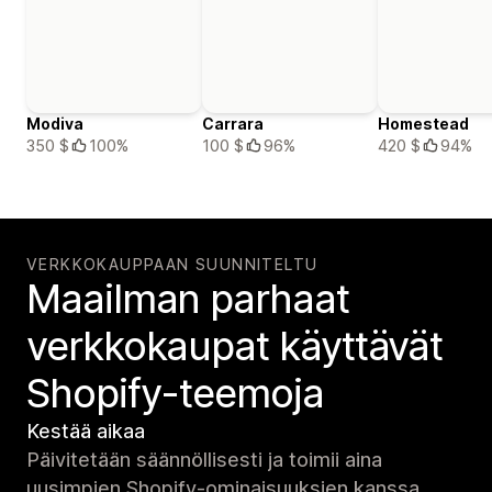
Modiva
Carrara
Homestead
350 $
100%
100 $
96%
420 $
94%
VERKKOKAUPPAAN SUUNNITELTU
Maailman parhaat
verkko­kaupat käyttävät
Shopify-teemoja
Kestää aikaa
Päivitetään säännöllisesti ja toimii aina
uusimpien Shopify-ominaisuuksien kanssa.