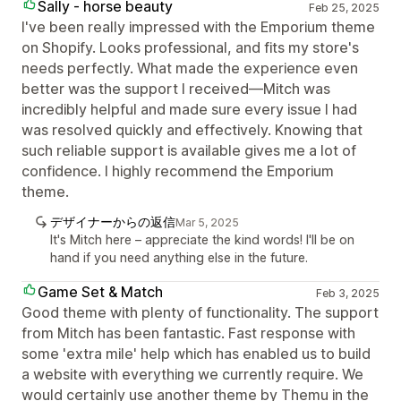
Sally - horse beauty
Feb 25, 2025
I've been really impressed with the Emporium theme
on Shopify. Looks professional, and fits my store's
needs perfectly. What made the experience even
better was the support I received—Mitch was
incredibly helpful and made sure every issue I had
was resolved quickly and effectively. Knowing that
such reliable support is available gives me a lot of
confidence. I highly recommend the Emporium
theme.
デザイナーからの返信
Mar 5, 2025
It's Mitch here – appreciate the kind words! I'll be on
hand if you need anything else in the future.
Game Set & Match
Feb 3, 2025
Good theme with plenty of functionality. The support
from Mitch has been fantastic. Fast response with
some 'extra mile' help which has enabled us to build
a website with everything we currently require. We
would certainly use another theme by Themu in the