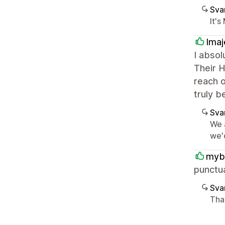
Sva
It's
Imaj
I absol
Their H
reach o
truly b
Sva
We 
we'd
myb
punctua
Sva
Tha