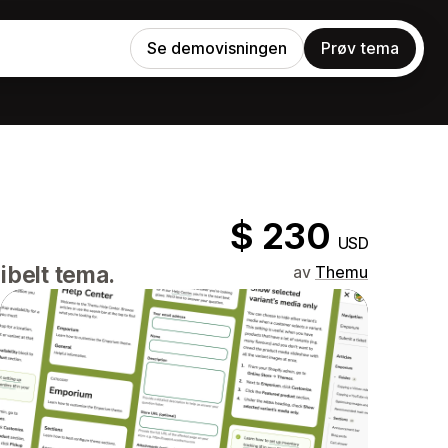
Se demovisningen
Prøv tema
$ 230
USD
ibelt tema.
av
Themu