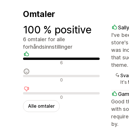
Omtaler
100 % positive
Sall
I've be
6 omtaler for alle
store'
forhåndsinnstillinger
was inc
that su
Positive omtaler
6
theme.
Sva
Nøytrale omtaler
0
It's
Gam
Negative omtaler
0
Good th
Alle omtaler
with so
require
by.