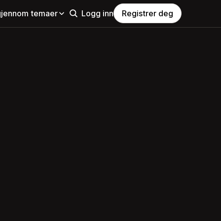
gjennom temaer
Logg inn
Registrer deg