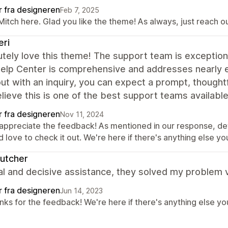
r fra designeren
Feb 7, 2025
 Mitch here. Glad you like the theme! As always, just reach ou
eri
utely love this theme! The support team is exceptio
elp Center is comprehensive and addresses nearly e
ut with an inquiry, you can expect a prompt, thoughtfu
elieve this is one of the best support teams availabl
r fra designeren
Nov 11, 2024
appreciate the feedback! As mentioned in our response, defi
 love to check it out. We're here if there's anything else y
utcher
l and decisive assistance, they solved my problem v
r fra designeren
Jun 14, 2023
nks for the feedback! We're here if there's anything else yo