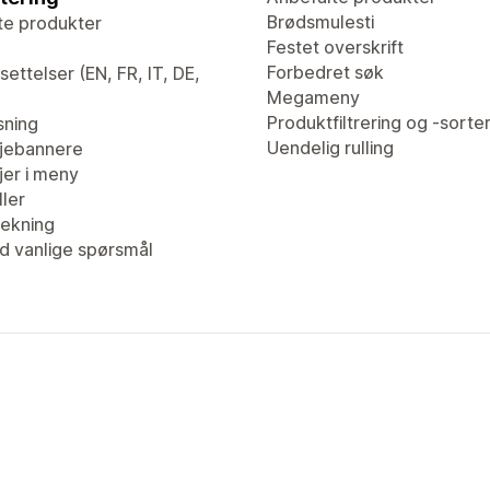
Brødsmulesti
te produkter
Festet overskrift
Forbedret søk
ettelser (EN, FR, IT, DE,
Megameny
Produktfiltrering og -sorte
sning
Uendelig rulling
jebannere
er i meny
ler
ekning
d vanlige spørsmål