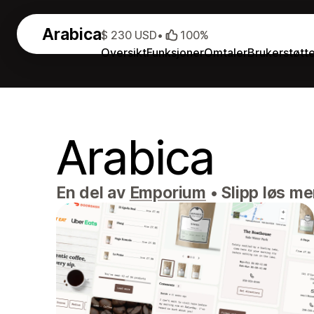
Arabica
$ 230 USD
•
100%
Oversikt
Funksjoner
Omtaler
Brukerstøtt
Arabica
En del av
Emporium
•
Slipp løs me