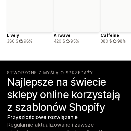
Lively
Airwave
Caffeine
380 $
98%
420 $
95%
380 $
98%
STWORZONE Z MYŚLĄ O SPRZEDAŻY
Najlepsze na świecie
sklepy online korzystają
z szablonów Shopify
Przyszłościowe rozwiązanie
Regularnie aktualizowane i zawsze