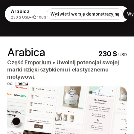
Arabica
Wyświetl wersję demonstracyjną
Wy
230 $ USD
•
100%
Arabica
230 $
USD
Część
Emporium
•
Uwolnij potencjał swojej
marki dzięki szybkiemu i elastycznemu
motywowi.
od:
Themu