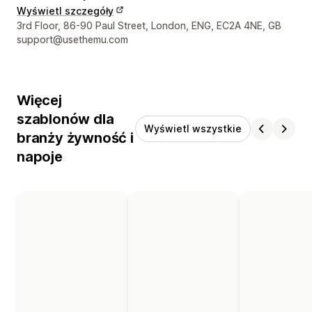
Wyświetl szczegóły
Dane kontaktowe projektanta
3rd Floor, 86-90 Paul Street, London, ENG, EC2A 4NE, GB
support@usethemu.com
Więcej
szablonów dla
Wyświetl wszystkie
branży żywność i
napoje