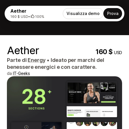
Aether
Visualizza demo
Prova
160 $ USD
•
100%
Aether
160 $
USD
Parte di
Energy
•
Ideato per marchi del
benessere energici e con carattere.
da
IT-Geeks