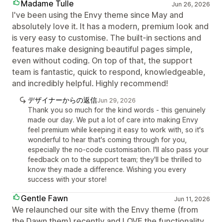
Madame Tulle
Jun 26, 2026
I've been using the Envy theme since May and
absolutely love it. It has a modern, premium look and
is very easy to customise. The built-in sections and
features make designing beautiful pages simple,
even without coding. On top of that, the support
team is fantastic, quick to respond, knowledgeable,
and incredibly helpful. Highly recommend!
デザイナーからの返信
Jun 29, 2026
Thank you so much for the kind words - this genuinely
made our day. We put a lot of care into making Envy
feel premium while keeping it easy to work with, so it's
wonderful to hear that's coming through for you,
especially the no-code customisation. I'll also pass your
feedback on to the support team; they'll be thrilled to
know they made a difference. Wishing you every
success with your store!
Gentle Fawn
Jun 11, 2026
We relaunched our site with the Envy theme (from
the Dawn them) recently and LOVE the functionality