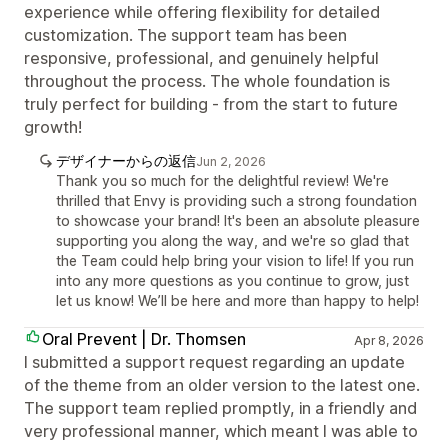
experience while offering flexibility for detailed
customization. The support team has been
responsive, professional, and genuinely helpful
throughout the process. The whole foundation is
truly perfect for building - from the start to future
growth!
デザイナーからの返信
Jun 2, 2026
Thank you so much for the delightful review! We're
thrilled that Envy is providing such a strong foundation
to showcase your brand! It's been an absolute pleasure
supporting you along the way, and we're so glad that
the Team could help bring your vision to life! If you run
into any more questions as you continue to grow, just
let us know! We’ll be here and more than happy to help!
Oral Prevent | Dr. Thomsen
Apr 8, 2026
I submitted a support request regarding an update
of the theme from an older version to the latest one.
The support team replied promptly, in a friendly and
very professional manner, which meant I was able to