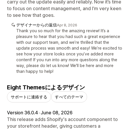
carry out the update easily and reliably. Now it’s time
to focus on content management, and I’m very keen
to see how that goes.
デザイナーからの返信
Apr 8, 2026
Thank you so much for the amazing review! It’s a
pleasure to hear that you had such a great experience
with our support team, and we’re thrilled that the
update process was smooth and easy! We’re excited to
see how your store looks once you’ve added more
content! If you run into any more questions along the
way, please do let us know! We'll be here and more
than happy to help!
Eight Themesによるデザイン
サポートに連絡する
すべてのテーマ
Version 36.0.4
•
June 08, 2026
This release adds Shopify's account component to
your storefront header, giving customers a