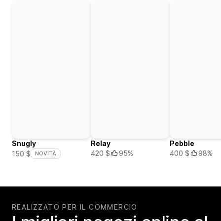
Snugly
Relay
Pebble
420 $
95%
400 $
98%
150 $
NOVITÀ
REALIZZATO PER IL COMMERCIO