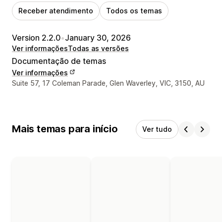
Receber atendimento
Todos os temas
Version 2.2.0
•
January 30, 2026
Ver informações
Todas as versões
Documentação de temas
Ver informações
Informações de contato do designer
Suite 57, 17 Coleman Parade, Glen Waverley, VIC, 3150, AU
Mais temas para início
Ver tudo