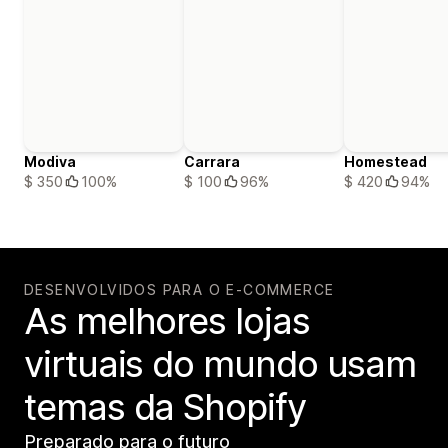
Modiva
Carrara
Homestead
$ 350
100%
$ 100
96%
$ 420
94%
DESENVOLVIDOS PARA O E-COMMERCE
As melhores lojas
virtuais do mundo usam
temas da Shopify
Preparado para o futuro