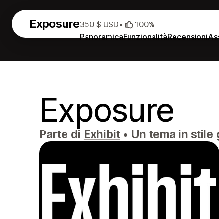
Exposure
350 $ USD
•
100%
Panoramica
Funzionalità
Recensioni
As
Exposure
Parte di
Exhibit
•
Un tema in stile 