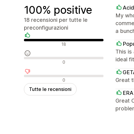
100% positive
Aci
My whol
18 recensioni per tutte le
commer
preconfigurazioni
a bunch
Recensioni positive
Popu
18
This is
ideal f
Recensioni neutrali
0
GET
Recensioni negative
Great 
0
Tutte le recensioni
ERA
Great C
problem