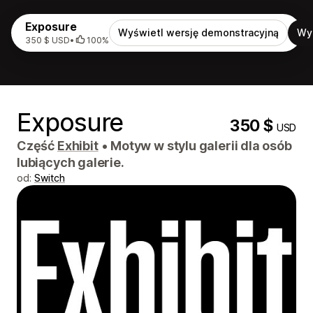
Exposure
Wyświetl wersję demonstracyjną
Wy
350 $ USD
•
100%
Exposure
350 $
USD
Część
Exhibit
•
Motyw w stylu galerii dla osób
lubiących galerie.
od:
Switch