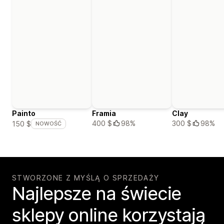
Painto
Framia
Clay
400 $
98%
300 $
98%
150 $
NOWOŚĆ
STWORZONE Z MYŚLĄ O SPRZEDAŻY
Najlepsze na świecie
sklepy online korzystają