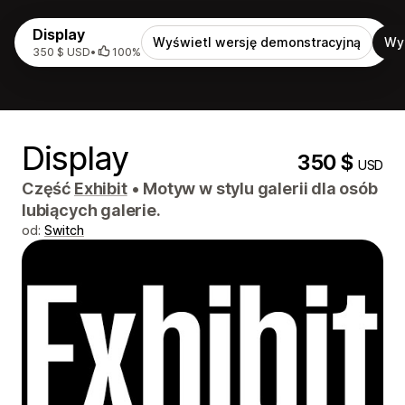
Display
Wyświetl wersję demonstracyjną
Wy
350 $ USD
•
100%
Display
350 $
USD
Część
Exhibit
•
Motyw w stylu galerii dla osób
lubiących galerie.
od:
Switch