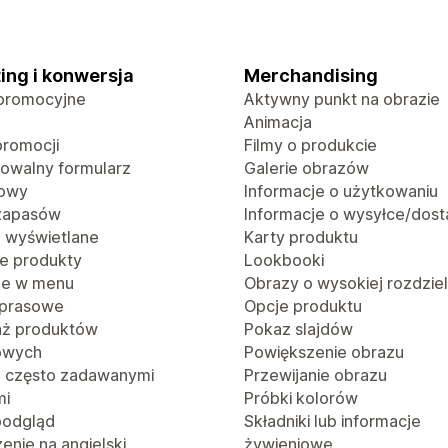
ing i konwersja
Merchandising
promocyjne
Aktywny punkt na obrazie
Animacja
promocji
Filmy o produkcie
rowalny formularz
Galerie obrazów
towy
Informacje o użytkowaniu
 zapasów
Informacje o wysyłce/dost
o wyświetlane
Karty produktu
e produkty
Lookbooki
je w menu
Obrazy o wysokiej rozdzie
 prasowe
Opcje produktu
aż produktów
Pokaz slajdów
owych
Powiększenie obrazu
z często zadawanymi
Przewijanie obrazu
mi
Próbki kolorów
podgląd
Składniki lub informacje
nie na angielski,
żywieniowe