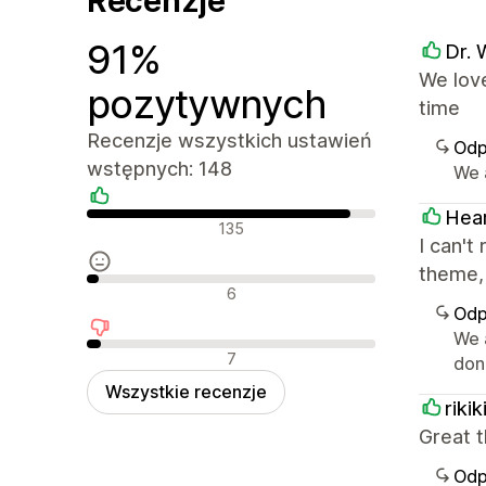
Recenzje
91%
Dr. 
We love
pozytywnych
time
Recenzje wszystkich ustawień
Odp
wstępnych: 148
We 
Hea
Pozytywne recenzje
135
I can't
theme, 
Neutralne recenzje
6
Odp
We 
Negatywne recenzje
7
don'
Wszystkie recenzje
riki
Great t
Odp