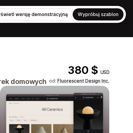
świetl wersję demonstracyjną
Wypróbuj szablon
380 $
USD
arek domowych
od:
Fluorescent Design Inc.