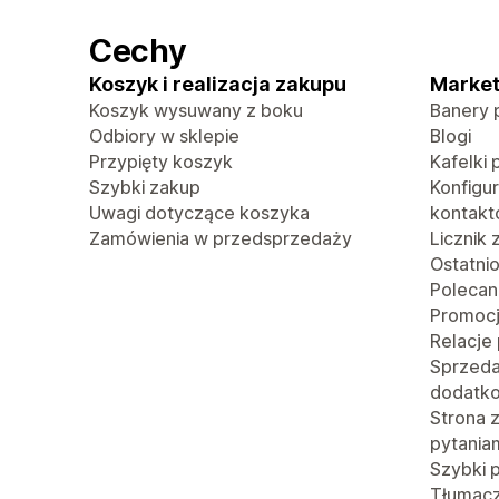
Cechy
Koszyk i realizacja zakupu
Market
Koszyk wysuwany z boku
Banery 
Odbiory w sklepie
Blogi
Przypięty koszyk
Kafelki 
Szybki zakup
Konfigu
Uwagi dotyczące koszyka
kontak
Zamówienia w przedsprzedaży
Licznik
Ostatni
Polecan
Promoc
Relacje
Sprzed
dodatk
Strona 
pytania
Szybki 
Tłumacze