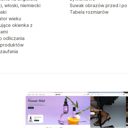
i, włoski, niemiecki
Suwak obrazów przed i po
ński
Tabela rozmiarów
ator wieku
jące okienka z
jami
o odliczania
 produktów
 zaufania