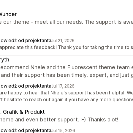
Wunder
 our theme - meet all our needs. The support is awes
owiedź od projektanta
Jul 21, 2026
appreciate this feedback! Thank you for taking the time to s
ryth
 recommend Nhele and the Fluorescent theme team eno
and their support has been timely, expert, and just g
owiedź od projektanta
Jul 17, 2026
are happy to hear that Nhele's support has been helpful! We
t hesitate to reach out again if you have any more questions
ki. Grafik & Produkt
heme and even better support. :-) Thanks alot!
owiedź od projektanta
Jul 15, 2026