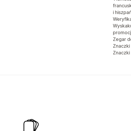
francusk
i hiszpa
Weryfik
Wyskaku
promoc
Zegar d
Znaczki
Znaczki