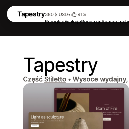
Tapestry
380 $ USD
•
91%
Przegląd
Funkcje
Recenzje
Pomoc tech
Tapestry
Część
Stiletto
•
Wysoce wydajny,