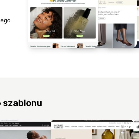
jego
o szablonu