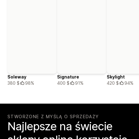
Soleway
Signature
Skylight
380 $
98%
400 $
91%
420 $
94%
STWORZONE Z MYŚLĄ O SPRZEDAŻY
Najlepsze na świecie