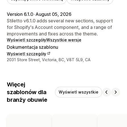
Version 6.1.0
•
August 05, 2026
Stiletto v6.1.0 adds several new sections, support
for Shopify's Account component, and a range of
improvements and fixes across the theme.
Wyświetl szczegóły
Wszystkie wersje
Dokumentacja szablonu
Wyświetl szczegóły
Dane kontaktowe projektanta
2031 Store Street, Victoria, BC, V8T 5L9, CA
Więcej
szablonów dla
Wyświetl wszystkie
branży obuwie