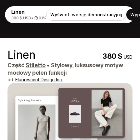
Linen
Wyświetl wersję demonstracyjną
Wyp
380 $ USD
•
91%
Linen
380 $
USD
Część
Stiletto
•
Stylowy, luksusowy motyw
modowy pełen funkcji
od:
Fluorescent Design Inc.