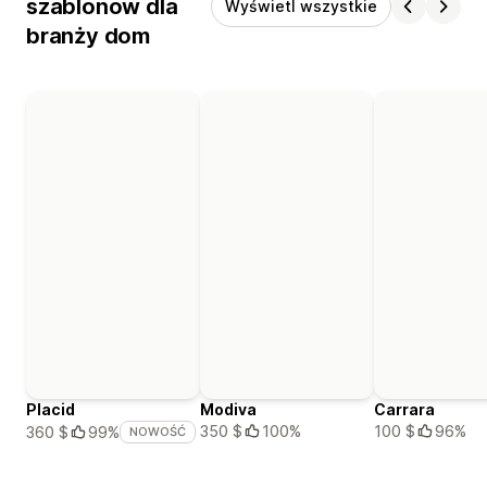
szablonów dla
Wyświetl wszystkie
branży dom
Placid
Modiva
Carrara
350 $
100%
100 $
96%
360 $
99%
NOWOŚĆ