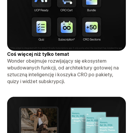
Coś więcej niż tylko temat
Wonder obejmuje rozwijający się ekosystem
wbudowanych funkcji, od architektury gotowej na
sztuczną inteligencję i koszyka CRO po pakiety,
quizy i widżet subskrypcji.