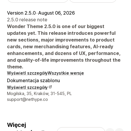
Version 2.5.0
•
August 06, 2026
2.5.0 release note
Wonder Theme 2.5.0 is one of our biggest
updates yet. This release introduces powerful
new sections, major improvements to product
cards, new merchandising features, AI-ready
enhancements, and dozens of UX, performance,
and quality-of-life improvements throughout the
theme.
Wyświetl szczegóły
Wszystkie wersje
Dokumentacja szablonu
Wyświetl szczegóły
Dane kontaktowe projektanta
Mogilska, 35, Kraków, 31-545, PL
support@nethype.co
Więcej