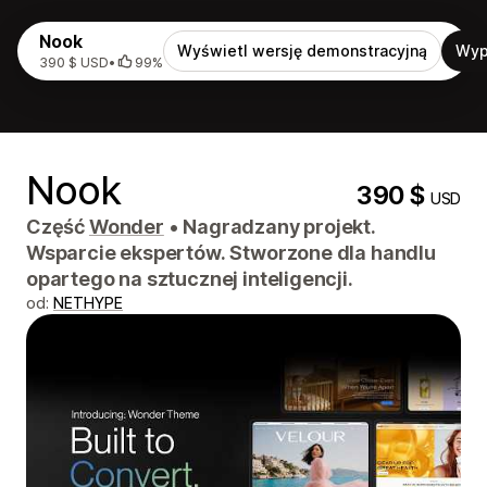
Nook
Wyświetl wersję demonstracyjną
Wyp
390 $ USD
•
99%
Nook
390 $
USD
Część
Wonder
•
Nagradzany projekt.
Wsparcie ekspertów. Stworzone dla handlu
opartego na sztucznej inteligencji.
od:
NETHYPE