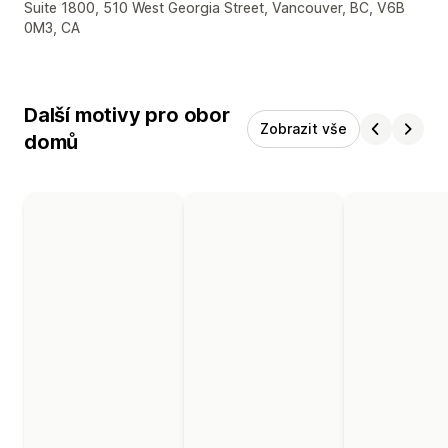
Kontaktní údaje designéra
Suite 1800, 510 West Georgia Street, Vancouver, BC, V6B
0M3, CA
Další motivy pro obor
Zobrazit vše
domů