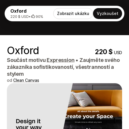
Oxford
Zobrazit ukázku
Vyzkoušet
220 $ USD
•
90%
Oxford
220 $
USD
Součást motivu
Expression
•
Zaujměte svého
zákazníka sofistikovaností, všestranností a
stylem
od
Clean Canvas