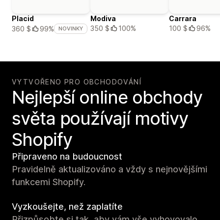
Placid
Modiva
Carrara
350 $
100%
100 $
96%
360 $
99%
NOVINKY
VYTVOŘENO PRO OBCHODOVÁNÍ
Nejlepší online obchody
světa používají motivy
Shopify
Připraveno na budoucnost
Pravidelně aktualizováno a vždy s nejnovějšími
funkcemi Shopify.
Vyzkoušejte, než zaplatíte
Přizpůsobte si tak, aby vám vše vyhovovalo.