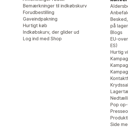
Bemærkninger til indkøbskurv
Aldersb
Forudbestilling
Anbefal
Gaveindpakning
Besked,
Hurtigt køb
på lager
Indkøbskurv, der glider ud
Blogs
Log ind med Shop
EU-overs
ES)
Hurtig v
Kampag
Kampagn
Kampagn
Kontaktf
Krydssa
Lagertæ
Nedtæll
Pop op-
Presseo
Produk
Side me