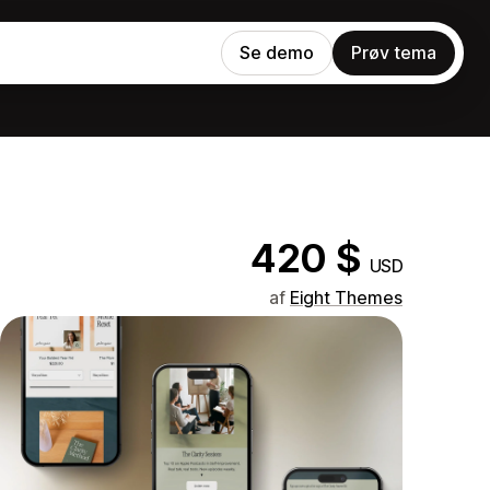
Se demo
Prøv tema
420 $
USD
af
Eight Themes