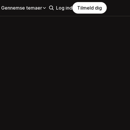
Gennemse temaer
Log ind
Tilmeld dig