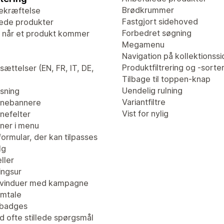
Brødkrummer
ekræftelse
Fastgjort sidehoved
ede produkter
Forbedret søgning
 når et produkt kommer
Megamenu
Navigation på kollektionssi
Produktfiltrering og -sorte
ættelser (EN, FR, IT, DE,
Tilbage til toppen-knap
Uendelig rulning
isning
Variantfiltre
nebannere
Vist for nylig
efelter
er i menu
ormular, der kan tilpasses
lg
ller
ingsur
vinduer med kampagne
mtale
tbadges
d ofte stillede spørgsmål