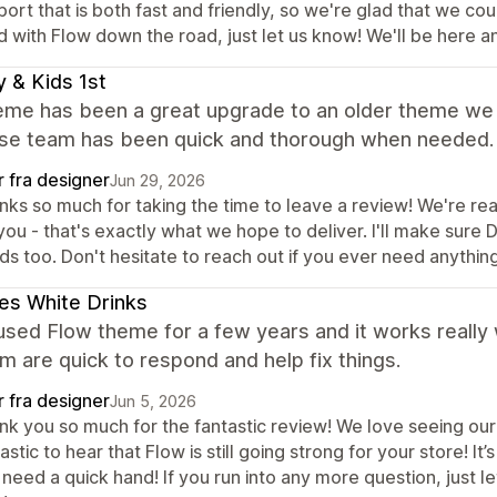
ort that is both fast and friendly, so we're glad that we co
d with Flow down the road, just let us know! We'll be here 
 & Kids 1st
eme has been a great upgrade to an older theme we
se team has been quick and thorough when needed.
r fra designer
Jun 29, 2026
nks so much for taking the time to leave a review! We're r
you - that's exactly what we hope to deliver. I'll make sure 
s too. Don't hesitate to reach out if you ever need anything
s White Drinks
sed Flow theme for a few years and it works really 
m are quick to respond and help fix things.
r fra designer
Jun 5, 2026
k you so much for the fantastic review! We love seeing our M
astic to hear that Flow is still going strong for your store! 
need a quick hand! If you run into any more question, just 