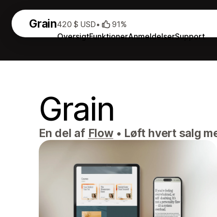
Grain
420 $ USD
•
91%
Oversigt
Funktioner
Anmeldelser
Support
Grain
En del af
Flow
•
Løft hvert salg m