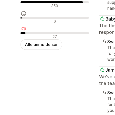
supp
Positive anmeldelser
350
han
Baby
Neutrale anmeldelser
6
The th
respon
Negative anmeldelser
27
Sva
Alle anmeldelser
Tha
for 
word
Jame
We've u
the tea
Sva
Than
fant
you 