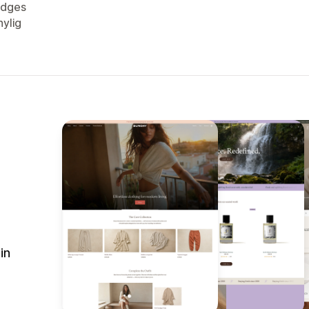
adges
nylig
in