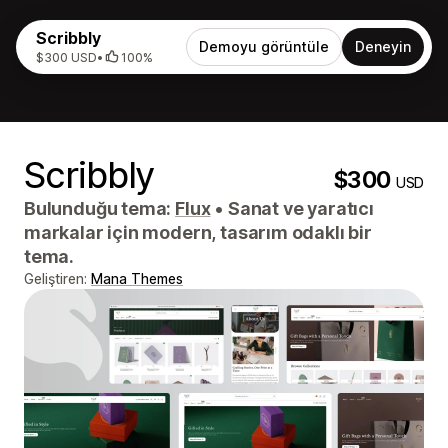
Scribbly
Demoyu görüntüle
Deneyin
$300 USD
•
100%
Scribbly
$300
USD
Bulunduğu tema:
Flux
•
Sanat ve yaratıcı
markalar için modern, tasarım odaklı bir
tema.
Geliştiren:
Mana Themes