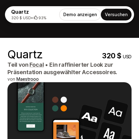
Quartz
Demo anzeigen
Versuchen
320 $ USD
•
93%
Quartz
320 $
USD
Teil von
Focal
•
Ein raffinierter Look zur
Präsentation ausgewählter Accessoires.
von
Maestrooo