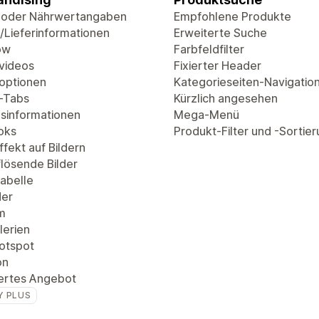
 oder Nährwertangaben
Empfohlene Produkte
/Lieferinformationen
Erweiterte Suche
ow
Farbfeldfilter
videos
Fixierter Header
optionen
Kategorieseiten-Navigatio
-Tabs
Kürzlich angesehen
sinformationen
Mega-Menü
oks
Produkt-Filter und -Sortie
fekt auf Bildern
lösende Bilder
abelle
der
m
lerien
Hotspot
on
ertes Angebot
Y PLUS