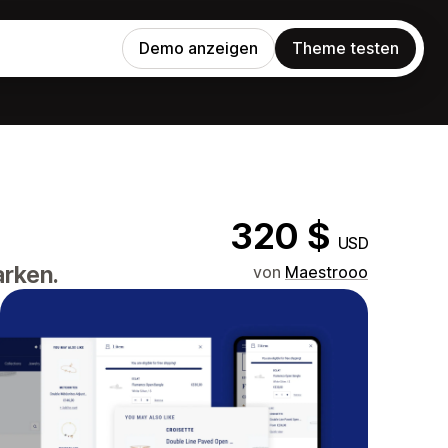
Demo anzeigen
Theme testen
320 $
USD
arken.
von
Maestrooo