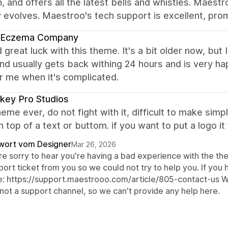
 and offers all the latest bells and whistles. Maest
y evolves. Maestroo's tech support is excellent, pr
 Eczema Company
d great luck with this theme. It's a bit older now, but I
nd usually gets back withing 24 hours and is very hap
or me when it's complicated.
key Pro Studios
eme ever, do not fight with it, difficult to make simp
 top of a text or buttom. if you want to put a logo it
wort vom Designer
Mar 26, 2026
re sorry to hear you're having a bad experience with the th
ort ticket from you so we could not try to help you. If you h
e: https://support.maestrooo.com/article/805-contact-us W
 not a support channel, so we can't provide any help here.