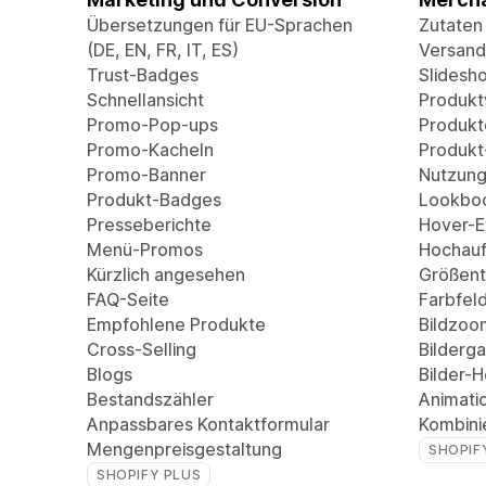
Übersetzungen für EU-Sprachen
Zutaten
(DE, EN, FR, IT, ES)
Versand
Trust-Badges
Slidesh
Schnellansicht
Produkt
Promo-Pop-ups
Produkt
Promo-Kacheln
Produkt
Promo-Banner
Nutzung
Produkt-Badges
Lookbo
Presseberichte
Hover-Ef
Menü-Promos
Hochauf
Kürzlich angesehen
Größent
FAQ-Seite
Farbfel
Empfohlene Produkte
Bildzoo
Cross-Selling
Bilderga
Blogs
Bilder-
Bestandszähler
Animati
Anpassbares Kontaktformular
Kombini
Mengenpreisgestaltung
SHOPIF
SHOPIFY PLUS