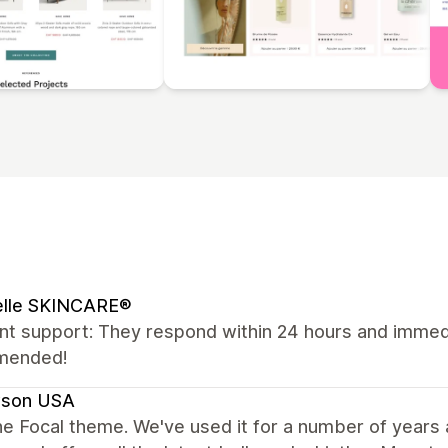
elle SKINCARE®
nt support: They respond within 24 hours and immedia
mended!
son USA
e Focal theme. We've used it for a number of years and