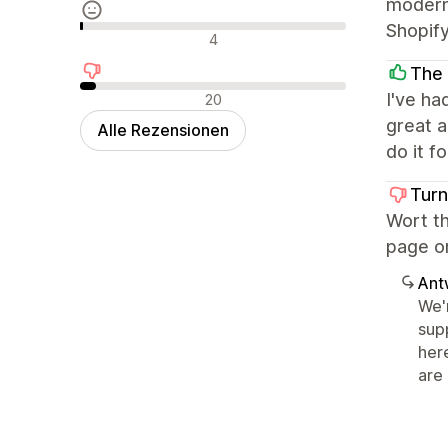
modern,
Shopif
Neutrale Bewertungen
4
The
Negative Bewertungen
I've ha
20
great a
Alle Rezensionen
do it f
Turn
Wort th
page on
Ant
We'
supp
her
are