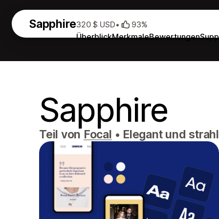
Sapphire
320 $ USD
•
93%
Überblick
Merkmale
Bewertungen
Supp
Sapphire
Teil von
Focal
•
Elegant und strah