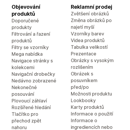
Objevování
Reklamní prodej
produktů
Zvětšení obrázků
Změna obrázků po
Doporučené
najetí myší
produkty
Vzorníky barev
Filtrování a řazení
Videa produktů
produktů
Tabulka velikostí
Filtry se vzorníky
Prezentace
Mega nabídka
Obrázky s vysokým
Navigace stránky s
rozlišením
kolekcemi
Obrázek s
Navigační drobečky
posuvníkem
Nedávno zobrazené
před/po
Nekonečné
Možnosti produktu
posouvání
Lookbooky
Plovoucí záhlaví
Karty produktů
Rozšířené hledání
Informace o použití
Tlačítko pro
Informace o
přechod zpět
ingrediencích nebo
nahoru