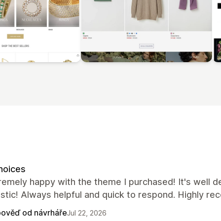
hoices
remely happy with the theme I purchased! It's well 
astic! Always helpful and quick to respond. Highly r
ověď od návrháře
Jul 22, 2026