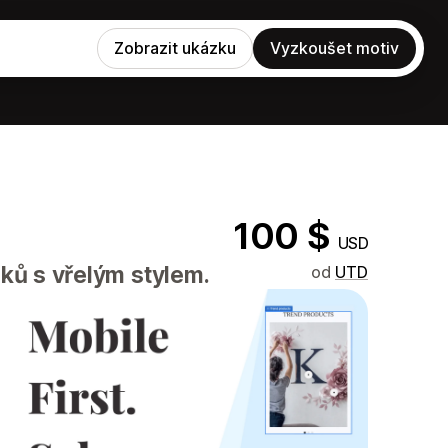
Zobrazit ukázku
Vyzkoušet motiv
100 $
USD
ňků s vřelým stylem.
od
UTD