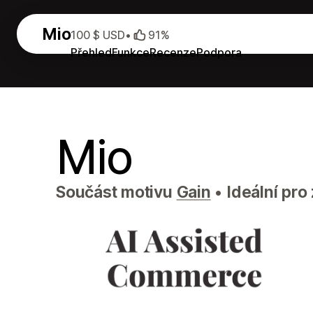
Mio
100 $ USD
•
91%
Přehled
Funkce
Recenze
Podpora
Mio
Součást motivu
Gain
•
Ideální pro