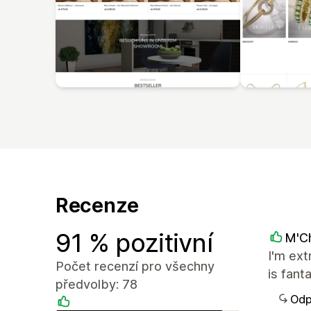
Recenze
91 % pozitivní
M'C
I'm ext
Počet recenzí pro všechny
is fant
předvolby: 78
Odp