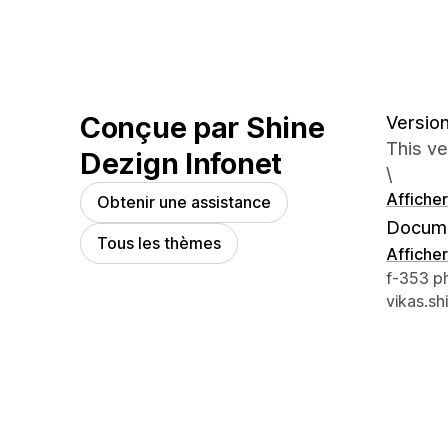
Conçue par Shine
Version
This v
Dezign Infonet
\
Afficher
Obtenir une assistance
Docume
Tous les thèmes
Afficher
Coordon
f-353 p
vikas.s