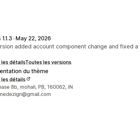
 1.1.3
•
May 22, 2026
ersion added account component change and fixed a 
 les détails
Toutes les versions
ntation du thème
 les détails
nées du concepteur
hase 8b, mohali, PB, 160062, IN
hinedezign@gmail.com