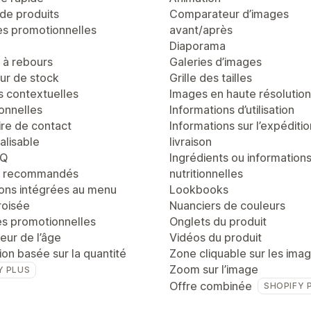
de produits
Comparateur d’images
es promotionnelles
avant/après
Diaporama
à rebours
Galeries d’images
r de stock
Grille des tailles
s contextuelles
Images en haute résolution
onnelles
Informations d’utilisation
ire de contact
Informations sur l’expéditio
alisable
livraison
AQ
Ingrédients ou information
s recommandés
nutritionnelles
ons intégrées au menu
Lookbooks
roisée
Nuanciers de couleurs
es promotionnelles
Onglets du produit
teur de l’âge
Vidéos du produit
tion basée sur la quantité
Zone cliquable sur les ima
Zoom sur l’image
Y PLUS
Offre combinée
SHOPIFY 