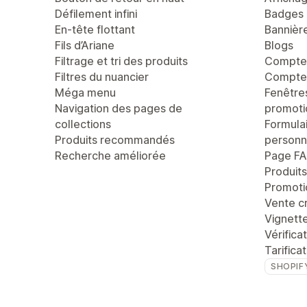
Défilement infini
Badges 
En-tête flottant
Bannièr
Fils d’Ariane
Blogs
Filtrage et tri des produits
Compte 
Filtres du nuancier
Compteu
Méga menu
Fenêtre
Navigation des pages de
promoti
collections
Formula
Produits recommandés
personn
Recherche améliorée
Page F
Produit
Promoti
Vente c
Vignett
Vérifica
Tarifica
SHOPIF