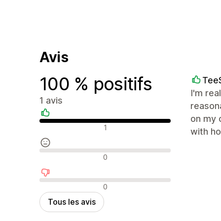
Avis
100 % positifs
TeeS
I'm rea
1 avis
reason
on my o
Avis positifs
1
with ho
Avis neutres
0
Avis négatifs
0
Tous les avis