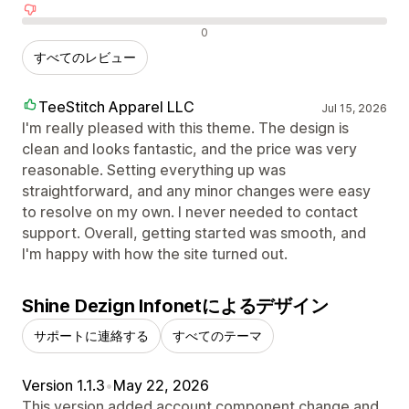
否定的なレビュー
0
すべてのレビュー
TeeStitch Apparel LLC
Jul 15, 2026
I'm really pleased with this theme. The design is
clean and looks fantastic, and the price was very
reasonable. Setting everything up was
straightforward, and any minor changes were easy
to resolve on my own. I never needed to contact
support. Overall, getting started was smooth, and
I'm happy with how the site turned out.
Shine Dezign Infonetによるデザイン
サポートに連絡する
すべてのテーマ
Version 1.1.3
•
May 22, 2026
This version added account component change and