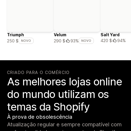
Triumph
Velum
Salt Yard
420 $
94%
250 $
290 $
93%
NOVO
NOVO
CRIADO PARA O COMÉRCIO
As melhores lojas online
do mundo utilizam os
temas da Shopify
À prova de obsolescência
Atualização regular e sempre compatível com