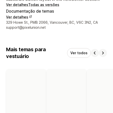
Ver detalhes
Todas as versões
Documentação de temas
Ver detalhes
Detalhes de contacto do designer
329 Howe St., PMB 2066, Vancouver, BC, V6C 3N2, CA
support@pixelunion.net
Mais temas para
Ver todos
vestuário