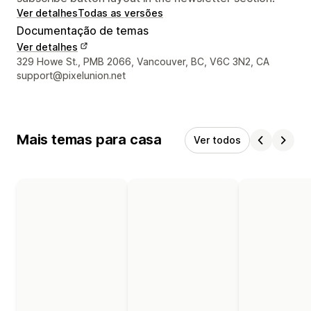
Ver detalhes
Todas as versões
Documentação de temas
Ver detalhes
Detalhes de contacto do designer
329 Howe St., PMB 2066, Vancouver, BC, V6C 3N2, CA
support@pixelunion.net
Mais temas para casa
Ver todos