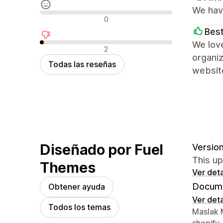
We have
Reseñas neutras
0
Best
We love
Reseñas negativas
2
organiz
Todas las reseñas
websit
Diseñado por Fuel
Version
This up
Themes
Ver deta
Docume
Obtener ayuda
Ver deta
Todos los temas
Detalles
Maslak M
shopify