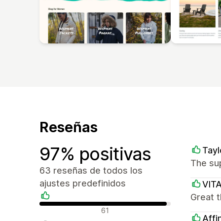
Reseñas
97% positivas
Tayl
The sup
63 reseñas de todos los
ajustes predefinidos
VIT
Great t
Reseñas positivas
61
Affi