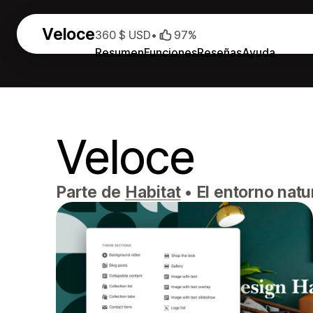
Veloce
360 $ USD
•
97%
Resumen
Funciones
Reseñas
Ayuda
Veloce
Parte de
Habitat
•
El entorno natu