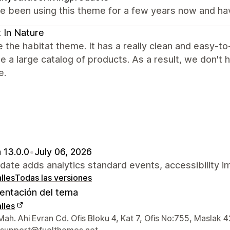
 been using this theme for a few years now and have 
 In Nature
 the habitat theme. It has a really clean and easy-to
e a large catalog of products. As a result, we don't 
e.
 13.0.0
•
July 06, 2026
date adds analytics standard events, accessibility i
lles
Todas las versiones
ntación del tema
lles
 de contacto del diseñador
ah. Ahi Evran Cd. Ofis Bloku 4, Kat 7, Ofis No:755, Maslak 4
-support@fuelthemes.net