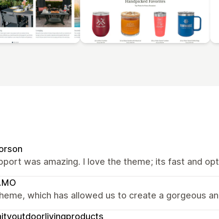
orson
port was amazing. I love the theme; its fast and op
AMO
heme, which has allowed us to create a gorgeous and
nityoutdoorlivingproducts