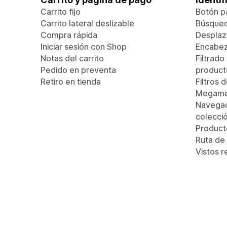
Carrito fijo
Botón pa
Carrito lateral deslizable
Búsque
Compra rápida
Desplaza
Iniciar sesión con Shop
Encabez
Notas del carrito
Filtrado
Pedido en preventa
product
Retiro en tienda
Filtros 
Megam
Navegac
colecci
Produc
Ruta de
Vistos 