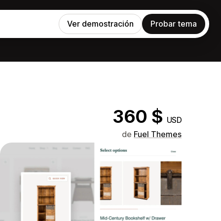
Ver demostración
Probar tema
360 $
USD
de
Fuel Themes