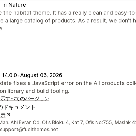
 In Nature
 the habitat theme. It has a really clean and easy-to
e a large catalog of products. As a result, we don't 
e.
 14.0.0
•
August 06, 2026
date fixes a JavaScript error on the All products c
on library and build tooling.
表示
すべてのバージョン
のドキュメント
表示
ナーの連絡先情報
ah. Ahi Evran Cd. Ofis Bloku 4, Kat 7, Ofis No:755, Maslak 4
-support@fuelthemes.net