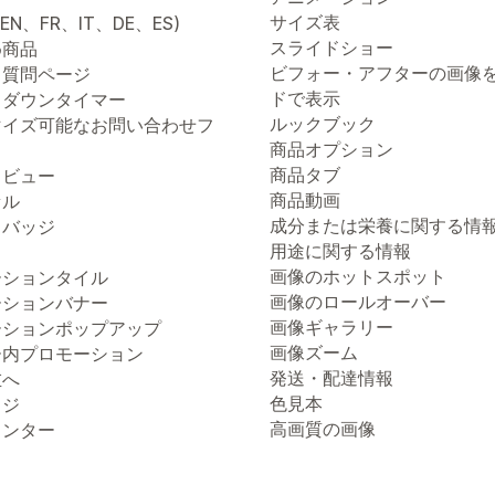
サイズ表
(EN、FR、IT、DE、ES)
スライドショー
め商品
ビフォー・アフターの画像
る質問ページ
ドで表示
トダウンタイマー
ルックブック
マイズ可能なお問い合わせフ
商品オプション
商品タブ
クビュー
商品動画
セル
成分または栄養に関する情
トバッジ
用途に関する情報
画像のホットスポット
ーションタイル
画像のロールオーバー
ーションバナー
画像ギャラリー
ーションポップアップ
画像ズーム
ー内プロモーション
発送・配達情報
左へ
色見本
ッジ
高画質の画像
ウンター