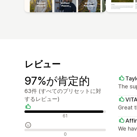
レビュー
97%が肯定的
Tayl
The sup
63件 (すべてのプリセットに対
するレビュー)
VIT
Great t
肯定的なレビュー
61
Affi
We have
中間的なレビュー
0