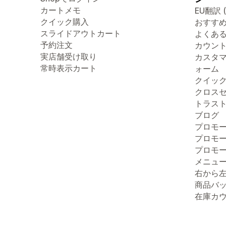
カートメモ
EU翻訳 
クイック購入
おすす
スライドアウトカート
よくあ
予約注文
カウン
実店舗受け取り
カスタ
常時表示カート
ォーム
クイッ
クロス
トラス
ブログ
プロモ
プロモ
プロモ
メニュ
右から
商品バ
在庫カ