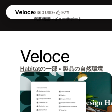
Veloce
$360 USD
•
97%
概要
機能
レビュー
サポート
Veloce
Habitat
の一部
•
製品の自然環境