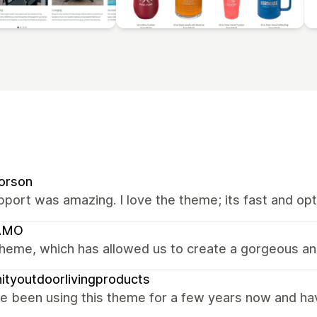
orson
port was amazing. I love the theme; its fast and op
AMO
heme, which has allowed us to create a gorgeous and
nityoutdoorlivingproducts
 been using this theme for a few years now and have 