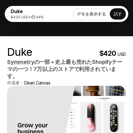
Duke
デモを表示する
試す
$420 USD
•
94%
Duke
$420
USD
Symmetry
の一部
•
史上最も売れたShopifyテー
マの一つ！7万以上のストアで利用されていま
す。
作成者：
Clean Canvas