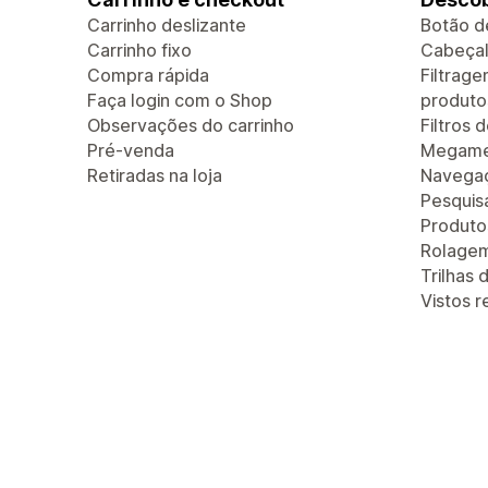
Carrinho deslizante
Botão d
Carrinho fixo
Cabeçal
Compra rápida
Filtrag
Faça login com o Shop
produto
Observações do carrinho
Filtros 
Pré-venda
Megam
Retiradas na loja
Navegaç
Pesquis
Produt
Rolagem 
Trilhas
Vistos 