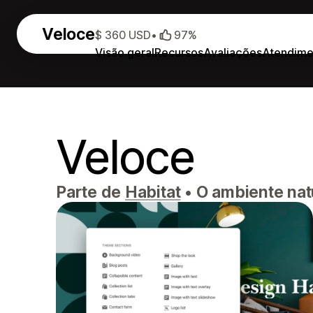
Veloce
$ 360 USD
•
97%
Visão geral
Recursos
Avaliações
Atendime
Veloce
Parte de
Habitat
•
O ambiente nat