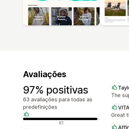
Avaliações
97% positivas
Tayl
The sup
63 avaliações para todas as
predefinições
VIT
Great t
Avaliações positivas
61
Affi