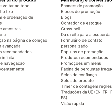
e voltar ao topo
Banners de promoção
ho fixo
Blocos de promoção
em e ordenação de
Blogs
s
Contador de estoque
de amostras
Cross-sell
enu
Da direita para a esquerda
ão na página de coleção
Formulário de contato
a avançada
personalizado
os recomendados
Pop-ups de promoção
infinita
Produtos recomendados
 de navegação
Promoções em menu
recentemente
Página de perguntas frequ
Selos de confiança
Selos de produto
Timer de contagem regres
Traduções da UE (EN, FR, I
ES)
Visão rápida