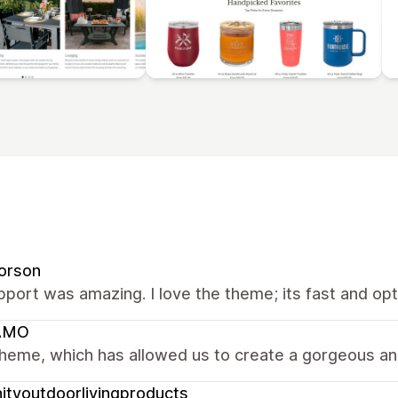
orson
port was amazing. I love the theme; its fast and op
AMO
heme, which has allowed us to create a gorgeous and
nityoutdoorlivingproducts