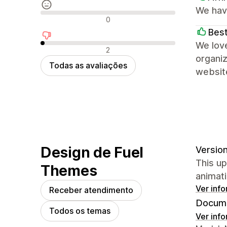
We have
Avaliações neutras
0
Best
We love
Avaliações negativas
2
organiz
Todas as avaliações
websit
Design de Fuel
Version
This up
Themes
animati
Ver inf
Receber atendimento
Docume
Todos os temas
Ver inf