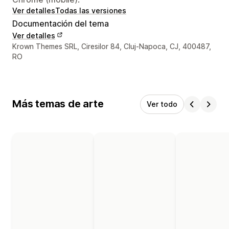
Ver detalles
Todas las versiones
Documentación del tema
Ver detalles
Detalles de contacto del diseñador
Krown Themes SRL, Ciresilor 84, Cluj-Napoca, CJ, 400487,
RO
Más temas de arte
Ver todo