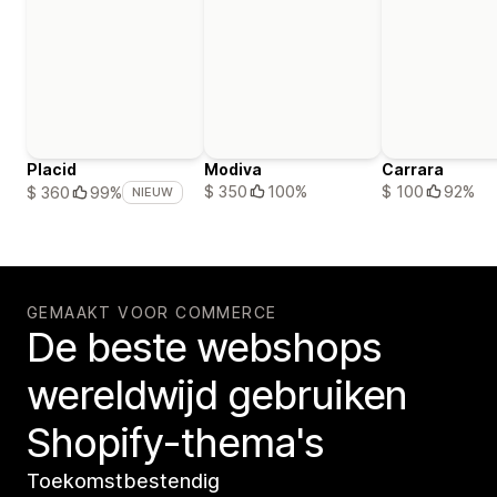
Placid
Modiva
Carrara
$ 350
100%
$ 100
92%
$ 360
99%
NIEUW
GEMAAKT VOOR COMMERCE
De beste webshops
wereldwijd gebruiken
Shopify-thema's
Toekomstbestendig