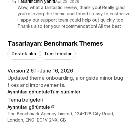
Tasarımcının yanıtı
Apr 22, 2026
Wow, what a fantastic review, thank you! Really glad
you're loving the theme and found it easy to customize.
Happy our support team could help out quickly too.
Thanks also for your recommendation! All the best
Tasarlayan: Benchmark Themes
Destek alın
Tüm temalar
Version 2.6.1
•
June 16, 2026
Updated theme onboarding, alongside minor bug
fixes and improvements.
Ayrıntıları görüntüle
Tüm sürümler
Tema belgeleri
Ayrıntıları görüntüle
Tasarımcı iletişim bilgileri
The Benchmark Agency Limited, 124-128 City Road,
London, ENG, EC1V 2NX, GB