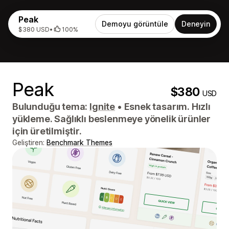
Peak
Demoyu görüntüle
Deneyin
$380 USD
•
100%
Peak
$380
USD
Bulunduğu tema:
Ignite
•
Esnek tasarım. Hızlı
yükleme. Sağlıklı beslenmeye yönelik ürünler
için üretilmiştir.
Geliştiren:
Benchmark Themes