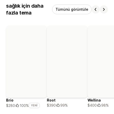
sağlık için daha
Tümünü görüntüle
fazla tema
Brio
Root
Wellina
$390
99%
$400
98%
$280
100%
YENI