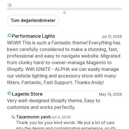
Olumsuz değerlendirmeler
0
Tüm değerlendirmeler
Performance Lights
Jul 31, 2026
WOW!! This is such a Fantastic theme! Everything has
been carefully considered to make a stunning, fast,
professional and easy to navigate website. Migrated
from clunky hard-to-owner-manage Magento to
Shopify. With IGNITE - ALPHA we can easily manage
our vehicle lighting and accessory store with many
filters. Fantastic, Fast Support. Thanks Andy!
Lagenio Store
May 19, 2026
Very well-designed Shopify theme. Easy to
customize and works perfectly.
Tasarımcının yanıtı
Jun 4, 2026
Thank you for your kind words. We put a lot of care
into the design and customization experience, so it's