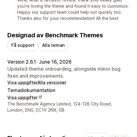
you're loving the theme and found it easy to customize.
Happy our support team could help out quickly too.
Thanks also for your recommendation! All the best
Designad av Benchmark Themes
Få support
Alla teman
Version 2.6.1
•
June 16, 2026
Updated theme onboarding, alongside minor bug
fixes and improvements.
Visa uppgifter
Alla versioner
Temadokumentation
Visa uppgifter
Designerns kontaktuppgifter
The Benchmark Agency Limited, 124-128 City Road,
London, ENG, EC1V 2NX, GB