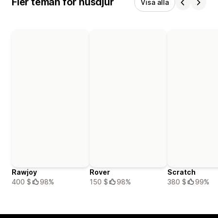
Fler teman för husdjur
Visa alla
Rawjoy
Rover
Scratch
400 $
98%
150 $
98%
380 $
99%