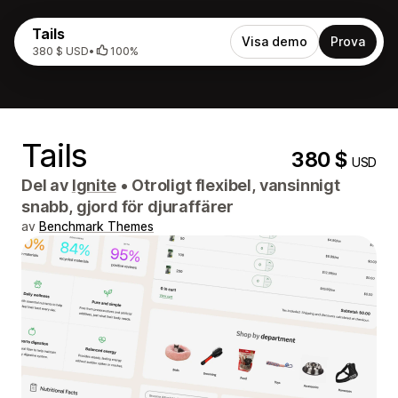
Tails
Visa demo
Prova
380 $ USD
•
100%
Tails
380 $
USD
Del av
Ignite
•
Otroligt flexibel, vansinnigt
snabb, gjord för djuraffärer
av
Benchmark Themes