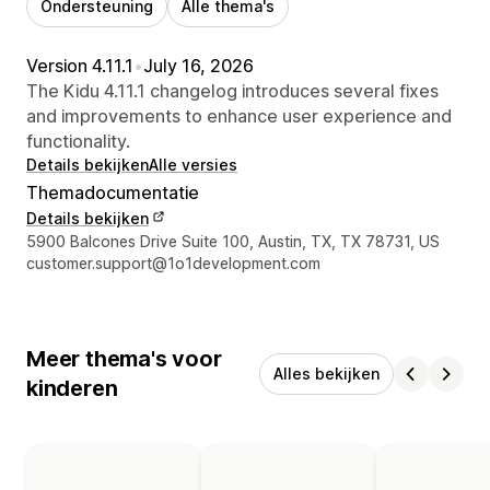
Ondersteuning
Alle thema's
Version 4.11.1
•
July 16, 2026
The Kidu 4.11.1 changelog introduces several fixes
and improvements to enhance user experience and
functionality.
Details bekijken
Alle versies
Themadocumentatie
Details bekijken
Contactgegevens ontwerper
5900 Balcones Drive Suite 100, Austin, TX, TX 78731, US
customer.support@1o1development.com
Meer thema's voor
Alles bekijken
kinderen