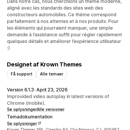
Dans notre cas, nous cherchions un thème moderne,
aligné avec les standards des sites web des
constructeurs automobiles. Ce thème correspond
parfaitement à nos attentes et à nos produits. Pour
les éléments qui pourraient manquer, une simple
demande à l’assistance suffit pour régler rapidement
quelques détails et améliorer l’expérience utilisateur
:)
Designet af Krown Themes
Få support
Alle temaer
Version 6.1.3
•
April 23, 2026
Improvided video autoplay in latest versions of
Chrome (mobile).
Se oplysninger
Alle versioner
Temadokumentation
Se oplysninger
Se kontaktoplysninger
Krown Themes SRL, Ciresilor 84, Cluj-Napoca, CJ, 400487,