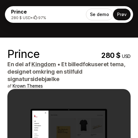
Prince
Se demo
Prøv
280 $ USD
•
97%
Prince
280 $
USD
En del af
Kingdom
•
Et billedfokuseret tema,
designet omkring en stilfuld
signatursidebjælke
af
Krown Themes