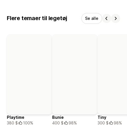
Flere temaer til legetøj
Se alle
Playtime
Bunie
Tiny
380 $
100%
400 $
98%
300 $
98%