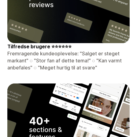
️Tilfredse brugere ⭐⭐⭐⭐⭐⭐
Fremragende kundeoplevelse: "Salget er steget
markant" ◌ "Stor fan af dette tema!" ◌ "Kan varmt
anbefales" ◌ "Meget hurtig til at svare"