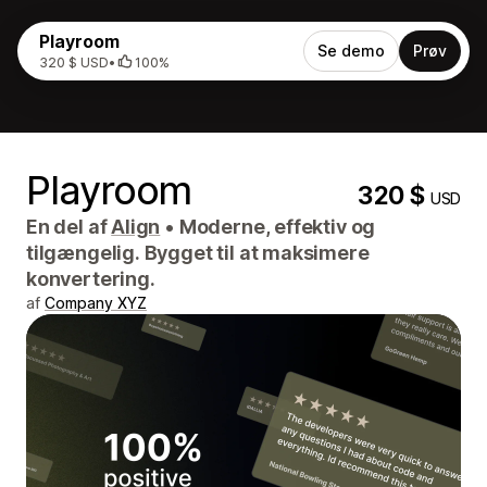
Playroom
Se demo
Prøv
320 $ USD
•
100%
Playroom
320 $
USD
En del af
Align
•
Moderne, effektiv og
tilgængelig. Bygget til at maksimere
konvertering.
af
Company XYZ