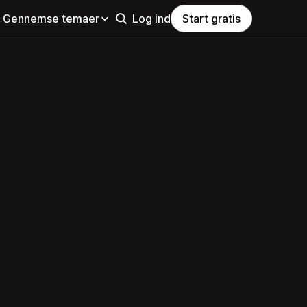
Gennemse temaer
Log ind
Start gratis