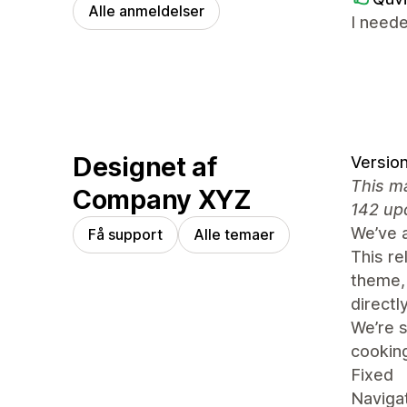
Alle anmeldelser
I need
Designet af
Version
This ma
Company XYZ
142 up
We’ve 
Få support
Alle temaer
This re
theme,
directly
We’re s
cooking
Fixed
Navigat