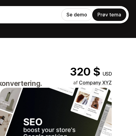
Se demo
Prøv tema
320 $
USD
konvertering.
af
Company XYZ