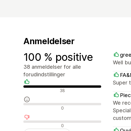
Anmeldelser
100 % positive
gree
Well bu
38 anmeldelser for alle
forudindstillinger
FA&
Super t
Positive anmeldelser
38
Piec
We rece
Neutrale anmeldelser
0
Specia
custom
Negative anmeldelser
0
Quvi