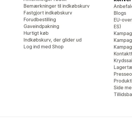
Bemærkninger til indkøbskurv
Anbefal
Fastgjort indkøbskurv
Blogs
Forudbestilling
EU-overs
Gaveindpakning
ES)
Hurtigt køb
Kampag
Indkøbskurv, der glider ud
Kampagn
Log ind med Shop
Kampagn
Kontaktf
Krydssa
Lagertæ
Presseo
Produk
Side me
Tillidsb