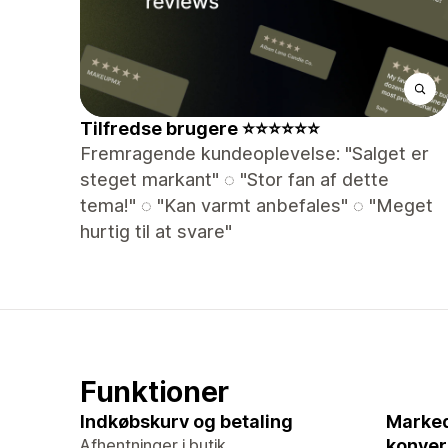
️Tilfredse brugere ⭐⭐⭐⭐⭐⭐
Fremragende kundeoplevelse: "Salget er
steget markant" ◌ "Stor fan af dette
tema!" ◌ "Kan varmt anbefales" ◌ "Meget
hurtig til at svare"
Funktioner
Indkøbskurv og betaling
Marked
Afhentninger i butik
konver