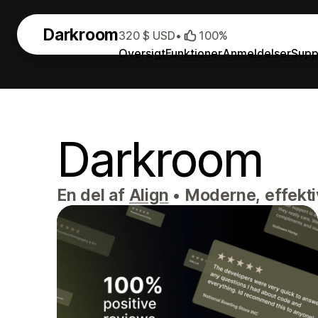
Darkroom
320 $ USD
•
100%
Oversigt
Funktioner
Anmeldelser
Supp
Darkroom
En del af
Align
•
Moderne, effektiv