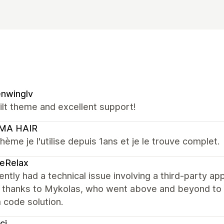
nwinglv
ilt theme and excellent support!
MA HAIR
hème je l'utilise depuis 1ans et je le trouve complet.
eRelax
ntly had a technical issue involving a third-party app
l thanks to Mykolas, who went above and beyond to 
 code solution.
ci