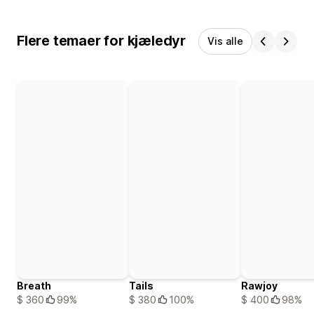
Flere temaer for kjæledyr
Vis alle
Breath
Tails
Rawjoy
$ 360
99%
$ 380
100%
$ 400
98%