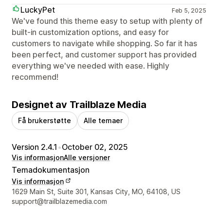
LuckyPet
Feb 5, 2025
We've found this theme easy to setup with plenty of
built-in customization options, and easy for
customers to navigate while shopping. So far it has
been perfect, and customer support has provided
everything we've needed with ease. Highly
recommend!
Designet av Trailblaze Media
Få brukerstøtte
Alle temaer
Version 2.4.1
•
October 02, 2025
Vis informasjon
Alle versjoner
Temadokumentasjon
Vis informasjon
Designerens kontaktinfo
1629 Main St, Suite 301, Kansas City, MO, 64108, US
support@trailblazemedia.com