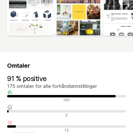
Omtaler
91 % positive
175 omtaler for alle forhåndsinnstillinger
Positive omtaler
160
Nøytrale omtaler
2
Negative omtaler
13