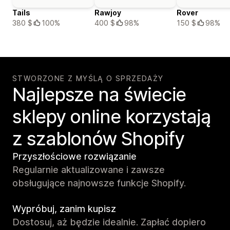
Tails
Rawjoy
Rover
380 $
100%
400 $
98%
150 $
98%
STWORZONE Z MYŚLĄ O SPRZEDAŻY
Najlepsze na świecie
sklepy online korzystają
z szablonów Shopify
Przyszłościowe rozwiązanie
Regularnie aktualizowane i zawsze
obsługujące najnowsze funkcje Shopify.
Wypróbuj, zanim kupisz
Dostosuj, aż będzie idealnie. Zapłać dopiero