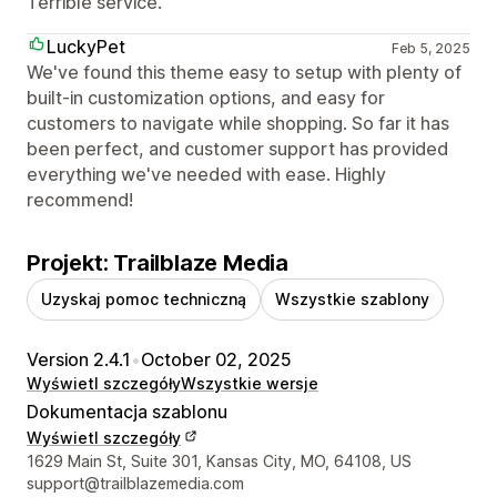
Terrible service.
LuckyPet
Feb 5, 2025
We've found this theme easy to setup with plenty of
built-in customization options, and easy for
customers to navigate while shopping. So far it has
been perfect, and customer support has provided
everything we've needed with ease. Highly
recommend!
Projekt: Trailblaze Media
Uzyskaj pomoc techniczną
Wszystkie szablony
Version 2.4.1
•
October 02, 2025
Wyświetl szczegóły
Wszystkie wersje
Dokumentacja szablonu
Wyświetl szczegóły
Dane kontaktowe projektanta
1629 Main St, Suite 301, Kansas City, MO, 64108, US
support@trailblazemedia.com