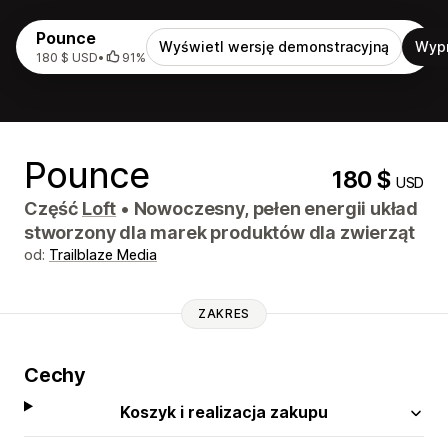
Pounce
Wyświetl wersję demonstracyjną
Wyp
180 $ USD
•
91%
Pounce
180 $
USD
Część
Loft
•
Nowoczesny, pełen energii układ
stworzony dla marek produktów dla zwierząt
od:
Trailblaze Media
ZAKRES
Cechy
Koszyk i realizacja zakupu