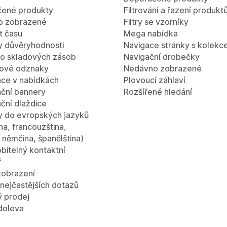
ené produkty
Filtrování a řazení produkt
o zobrazené
Filtry se vzorníky
 času
Mega nabídka
 důvěryhodnosti
Navigace stránky s kolekc
lo skladových zásob
Navigační drobečky
ové odznaky
Nedávno zobrazené
ce v nabídkách
Plovoucí záhlaví
ční bannery
Rozšířené hledání
ční dlaždice
y do evropských jazyků
ina, francouzština,
a, němčina, španělština)
bitelný kontaktní
ř
zobrazení
nejčastějších dotazů
ý prodej
doleva