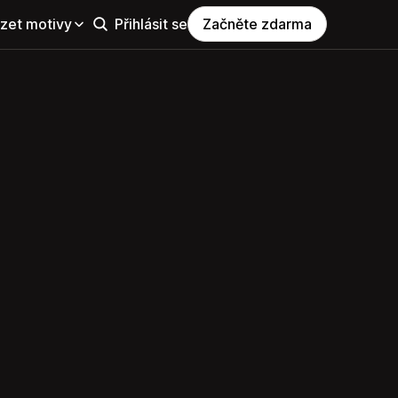
zet motivy
Přihlásit se
Začněte zdarma