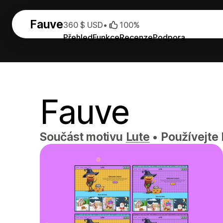
Fauve
360 $ USD
•
100%
Přehled
Funkce
Recenze
Podpora
Fauve
Součást motivu
Lute
•
Používejte 