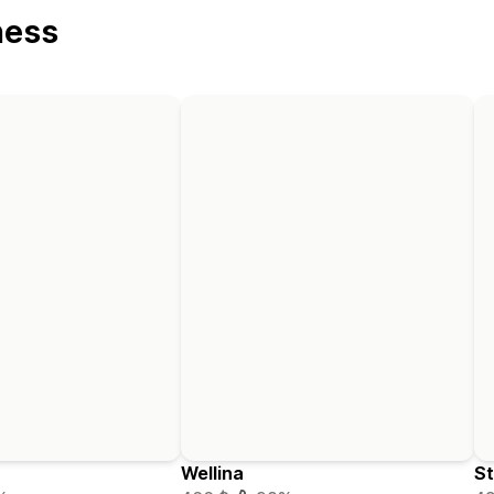
ness
Wellina
St