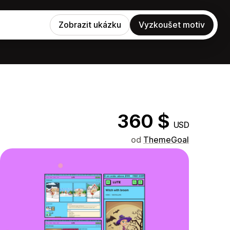
Zobrazit ukázku
Vyzkoušet motiv
360 $
USD
od
ThemeGoal