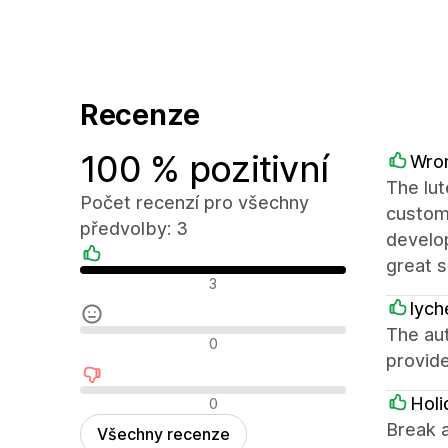
Recenze
100 % pozitivní
Wro
The lut
Počet recenzí pro všechny
custom
předvolby: 3
develo
great s
Pozitivní recenze
3
lych
The au
Neutrální recenze
0
provid
Negativní recenze
Holi
0
Break a
Všechny recenze