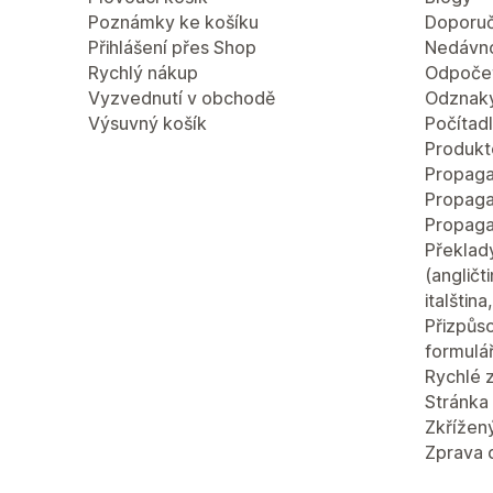
Poznámky ke košíku
Doporuč
Přihlášení přes Shop
Nedávn
Rychlý nákup
Odpočet
Vyzvednutí v obchodě
Odznaky
Výsuvný košík
Počítad
Produkt
Propaga
Propaga
Propaga
Překlad
(angličt
italštin
Přizpůso
formulá
Rychlé 
Stránka 
Zkřížen
Zprava 