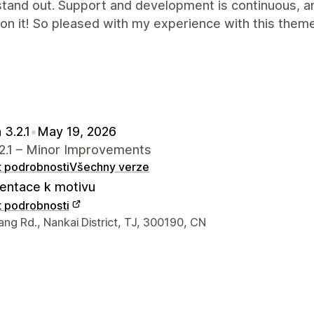
tand out. Support and development is continuous, an
 on it! So pleased with my experience with this theme
 3.2.1
•
May 19, 2026
.2.1 – Minor Improvements
t podrobnosti
Všechny verze
ntace k motivu
t podrobnosti
í údaje designéra
ng Rd., Nankai District, TJ, 300190, CN