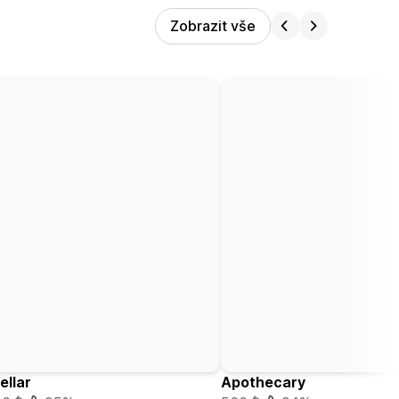
Zobrazit vše
ellar
Apothecary