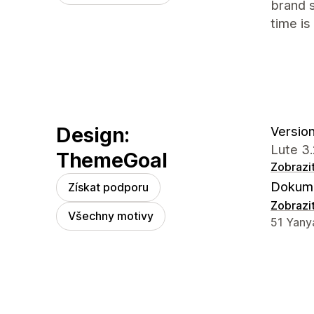
brand s
time is
Design:
Version
Lute 3
ThemeGoal
Zobrazi
Dokume
Získat podporu
Zobrazi
Všechny motivy
Kontaktn
51 Yanya